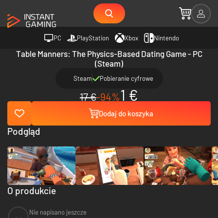
PC
PlayStation
Xbox
Nintendo
Table Manners: The Physics-Based Dating Game - PC
(Steam)
Steam
Pobieranie cyfrowe
1 €
17 €
-94%
Dodaj do koszyka
Podgląd
O produkcie
Nie napisano jeszcze
--