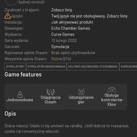
żadnej recenzji
Zgodność z krajami:
Zobacz listę
Języki:
Twój język nie jest obsługiwany. Zobacz listę
Instalacja:
Jak aktywować produkt
Deweloper:
Echo Chamber Games
Wydawca:
Curve Games
Data wydania:
13 lutego 2020
Gatunek:
Symulacje
Najnowsze opinie Steam:
Brak opinii użytkowników
Wszystkie opinie Steam:
Różne
(
514
)
SYMULATORY
SYMULATOR RANDKOWANIA
CELOWO UDZIWNIONE STEROWANIE
KOMEDIOW
Game features
Obsługa
Osiągnięcia
Udostępnianie
Jednoosobowa
kontrolerów
Steam
gier
Xbox
Opis
Dobra robota! Udało ci się umówić na randkę. Jeśli dobrze to rozegrasz,
czeka cię romantyczny wieczór.