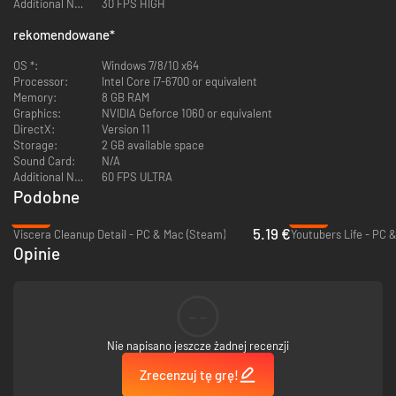
Additional Notes:
30 FPS HIGH
rekomendowane
*
OS *:
Windows 7/8/10 x64
Processor:
Intel Core i7-6700 or equivalent
Memory:
8 GB RAM
Graphics:
NVIDIA Geforce 1060 or equivalent
DirectX:
Version 11
Storage:
2 GB available space
Sound Card:
N/A
Additional Notes:
60 FPS ULTRA
Podobne
-59%
-82%
5.19 €
Viscera Cleanup Detail - PC & Mac (Steam)
Youtubers Life - PC 
Opinie
Od skromnych restauracji, poprzez sushi bary i lodowe knajpki, aż po
wnętrze samolotu – każde miejsce oferuje wyjątkową mechanikę
rozgrywki i wyzwania, którymi zaimponujesz swojej sympatii. Im bardziej
--
udane randki, tym szybciej wzrosną twoje umiejętności w tej zacnej
sztuce. A to z kolei odblokuje nowe fascynujące treści w grze.
Nie napisano jeszcze żadnej recenzji
Zrecenzuj tę grę!