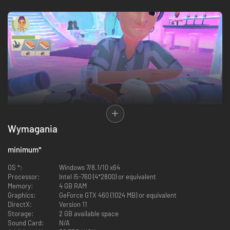
Wymagania
minimum
*
Pierwsze wrażenie robi się tylko raz. Rezerwujesz więc stolik w
OS *:
Windows 7/8.1/10 x64
najwykwintniejszej restauracji w mieście i zakładasz najczystszą bieliznę.
Processor:
Intel i5-760 (4*2800) or equivalent
Twoja sympatia wygląda olśniewająco! Ale sama rezerwacja to jeszcze
Memory:
4 GB RAM
łatwizna. Nawet najbardziej misterny plan może spalić na panewce w
Graphics:
GeForce GTX 460 (1024 MB) or equivalent
konfrontacji z niesamowitą fizyką w Table Manners. Ani się obejrzysz, a
DirectX:
Version 11
będziesz gasić trzeci już pożar na stole niedopitą lampką Pinot Grigio.
Storage:
2 GB available space
Sound Card:
N/A