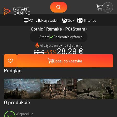
PC
PlayStation
Xbox
Nintendo
Gothic 1 Remake - PC (Steam)
Steam
Pobieranie cyfrowe
41 użytkownicy na tej stronie
28.29 €
50 €
-43%
Dodaj do koszyka
Podgląd
O produkcie
W oparciu o
9.5