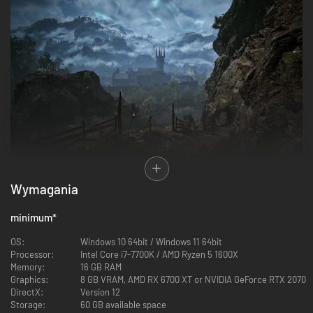
Powrót legendy
Wymagania
Wróć do Górniczej Doliny w wiernym remake'u legendarnej gry, która
ukształtowała gatunek RPG z otwartym światem. Eksploruj ręcznie
minimum
*
stworzony, naturalny otwarty świat dynamicznie reagujący na twoje
działania. Bez względu na to, czy należysz do doświadczonych weteranów
OS:
Windows 10 64bit / Windows 11 64bit
sagi Gothic, czy też po raz pierwszy ruszasz na podbój Kolonii, czeka cię
Processor:
Intel Core i7-7700K / AMD Ryzen 5 1600X
przygoda rodem z najprawdziwszego „erpega” z nieograniczoną
Memory:
16 GB RAM
eksploracją na niespotykaną dotąd skalę.
Graphics:
8 GB VRAM, AMD RX 6700 XT or NVIDIA GeForce RTX 2070
DirectX:
Version 12
Storage:
60 GB available space