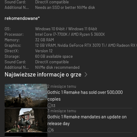
Sound Card:
DirectX compatible
Additional Notes:
Needs an SSD or better NVMe disk
rekomendowane
*
OS:
Windows 10 64bit / Windows 11 64bit
Processor:
Intel Core i7-7700K / AMD Ryzen 5 3600X
Memory:
32 GB RAM
Graphics:
12 GB VRAM, Nvidia GeForce RTX 3070 Ti / AMD Radeon RX
DirectX:
Version 12
Storage:
60 GB available space
Sound Card:
DirectX compatible
Additional Notes:
NVMe disk recommended
Witamy w Kolonii
Najświeższe informacje o grze
Królestwo Myrtany napadła horda żądnych krwi orków. Aby odeprzeć
2 miesiące temu
najazd, król Rhobar II desperacko poszukuje potężnej broni. Nakazuje
Gothic 1 Remake has sold over 500,000
zatem wydobycie ogromnych ilości magicznej rudy i wysyła każdego
copies
zdolnego do pracy więźnia do kopalni w Khorinis. Nikt nie może stamtąd
zbiec. Władca rozkazuje swoim najzdolniejszym magom wzniesienie
13
magicznej bariery. Nie wszystko idzie jednak zgodnie z planem – magia
3 miesiące temu
wymyka się spod kontroli, a wszyscy, którzy przebywają wówczas
Gothic 1 Remake mandates an update on
wewnątrz, znajdują się w potrzasku. Więźniowie buntują się i szybko
release day
przekształcają kopalnię w wyjęte spod prawa terytorium rządzone przez
5
najbardziej brutalnych osadzonych.
Teraz król musi negocjować z nowymi władcami Kolonii, podczas gdy