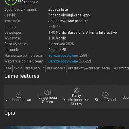
260 recenzja
Zgodność z krajami:
Zobacz listę
Języki:
Zobacz obsługiwane języki
Instalacja:
Jak aktywować produkt
Ocena:
PEGI 18
Deweloper:
THQ Nordic Barcelona
,
Alkimia Interactive
Wydawca:
THQ Nordic
Data wydania:
4 czerwca 2026
Gatunek:
Akcja
,
RPG
Najnowsze opinie Steam:
Bardzo pozytywne
(2991)
Wszystkie opinie Steam:
Bardzo pozytywne
(
38522
)
RPG
AKCJA
EKSPLORACJA
PRZYGODOWE
PERSPEKTYWA TRZECIEJ OSOBY
KLIMATYCZ
Game features
Karty
Osiągnięcia
Udo
Jednoosobowa
kolekcjonerskie
Steam Cloud
Steam
Steam
Opis