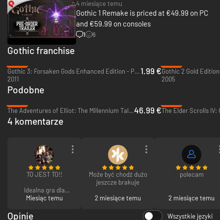
4 miesiące temu
napięcie między frakcjami walczącymi o wpływy w kopalni stale rosną.
Gothic 1 Remake is priced at €49.99 on PC
Tereny chronione magiczną barierą pogrążają się w chaosie, lecz
and €59.99 on consoles
przybycie nieznanego więźnia zmieni wszystko...
1
6
Gothic franchise
-80%
-54%
1.99 €
Gothic 3: Forsaken Gods Enhanced Edition - PC (Steam)
Gothic 2 Gold Edition
2011
2005
Podobne
-22%
-48%
46.99 €
The Adventures of Elliot: The Millennium Tales - PC (Steam)
4 komentarze
Przygoda rodem z prawdziwego RPG
TO JEST TO!!
Może być chodź dużo
polecam
jeszcze brakuje
Gothic 1 Remake pozostaje wierny duchowi oryginalnego Gothica. Gra
Idealna gra dla
została przebudowana od podstaw, lecz zachowuje charakterystyczne
fanów gier serii
Miesiąc temu
2 miesiące temu
2 miesiące temu
poczucie nieograniczonych możliwości odkrywania świata i
gothic.
satysfakcjonującej progresji bohatera. Mroczny i surowy świat Kolonii jest
Opinie
Wszystkie języki
niezwykle wciągający i bogaty w szczegóły, a postaci niezależne i dzikie