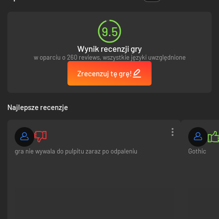
Alkaima zrobiła
zwierzęta wykonują realistyczne codzienne czynności niezależnie
kawał dobrej roboty
od poczynań gracza.
Fundamenty i podstawowe filary gry pozostają nienaruszone, a remake
9.5
wzbogaca doświadczenie o rozszerzone i bardziej szczegółowe serie
zadań, dodatkowe rutyny oraz reakcje postaci niezależnych, nowe
Wynik recenzji gry
umiejętności przemieszczania się po świecie, a także w pełni
w oparciu o 260 reviews, wszystkie języki uwzględnione
zmodernizowany system walki.
Zrecenzuj tę grę!
Najlepsze recenzje
gra nie wywala do pulpitu zaraz po odpaleniu
Gothic
Najważniejsze cechy