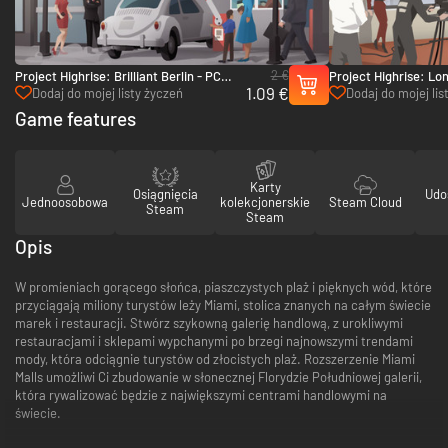
2 €
Project Highrise: Brilliant Berlin - PC
Project Highrise: Lo
1.09 €
(Steam)
(Steam)
Dodaj do mojej listy życzeń
Dodaj do mojej lis
Game features
Karty
Osiągnięcia
Udo
Jednoosobowa
kolekcjonerskie
Steam Cloud
Steam
Steam
Opis
W promieniach gorącego słońca, piaszczystych plaż i pięknych wód, które
przyciągają miliony turystów leży Miami, stolica znanych na całym świecie
marek i restauracji. Stwórz szykowną galerię handlową, z urokliwymi
restauracjami i sklepami wypchanymi po brzegi najnowszymi trendami
mody, która odciągnie turystów od złocistych plaż. Rozszerzenie Miami
Malls umożliwi Ci zbudowanie w słonecznej Florydzie Południowej galerii,
która rywalizować będzie z największymi centrami handlowymi na
świecie.