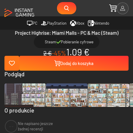
PC
PlayStation
Xbox
Nintendo
Project Highrise: Miami Malls - PC & Mac (Steam)
Steam
Pobieranie cyfrowe
1.09 €
2 €
-45%
Dodaj do koszyka
Podgląd
O produkcie
Nie napisano jeszcze
--
żadnej recenzji