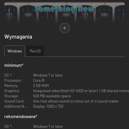
Wymagania
15 nowych sklepów i restauracji pomoże Ci zbudować galerię handlową,
której nie potrzebne są biura, apartamenty czy hotelowe wygody, aby
Windows
MacOS
przyciągnąć podróżnych z całego świata. Znaleźć wśród nich możesz
wszystko, począwszy od budek z okularami przeciwsłonecznymi, przez
sklepy z zabawkami, ekskluzywne restauracje, a na salonach gier
minimum
*
kończąc.
OS *:
Windows 7 or later
Processor:
Core i5
Memory:
2 GB RAM
Graphics:
Integrated video (Intel HD 4000 or later), 1 GB shared mem
Storage:
500 MB available space
Sound Card:
One that allows sound to come out of a sound maker
Additional Notes:
Display: 1280 x 720
rekomendowane
*
W rozszerzeniu Miami Malls znajdziesz terminale autobusowe i stacje
OS *:
Windows 7 or later
kolejowe, które pomogą Ci ściągnąć jeszcze większe tłumy ludzi, niż to