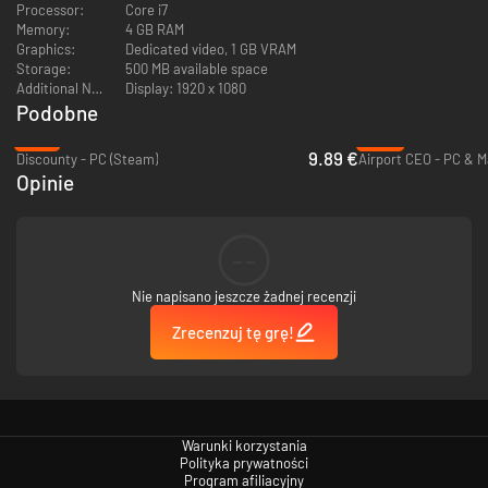
Processor:
Core i7
było możliwe. Tarasy widokowe to idealny dodatek, dzięki któremu, idący
Memory:
4 GB RAM
podziwiać panoramę miasta turysta, z pewnością zahaczy o budki z
Graphics:
Dedicated video, 1 GB VRAM
jedzeniem czy pamiątkami.
Storage:
500 MB available space
Additional Notes:
Display: 1920 x 1080
Podobne
-51%
-83%
9.89 €
Discounty - PC (Steam)
Airport CEO - PC & M
Opinie
--
Czymże jest galeria bez wodnych ozdób? Wysokie i smukłe fontanny
wyglądają najlepiej w towarzystwie nowych, szklanych i stalowych lobby.
Nie napisano jeszcze żadnej recenzji
A, i nie zapomnij o nowych, tropikalnych dodatkach i tapetach, które
wspaniale uzupełniać będą nowe sklepy i restauracje z rozszerzenia
Zrecenzuj tę grę!
Miami Malls.
Warunki korzystania
Polityka prywatności
Program afiliacyjny