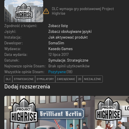
DLC wymaga gry podstawowej Project
Highrise
Zgodność z krajami:
Zobacz listę
Języki:
Zobacz obsługiwane języki
Instalacja:
Jak aktywować produkt
Deweloper:
SomaSim
Wydawca:
Kasedo Games
Data wydania:
12 lipca 2017
Gatunek:
Symulacje
,
Strategiczne
Najnowsze opinie Steam:
Brak opinii użytkowników
Wszystkie opinie Steam:
Pozytywne
(
18
)
DLC
STRATEGICZNE
SYMULATORY
ZARZĄDZANIE
2D
NIEZALEŻNE
Dodaj rozszerzenia