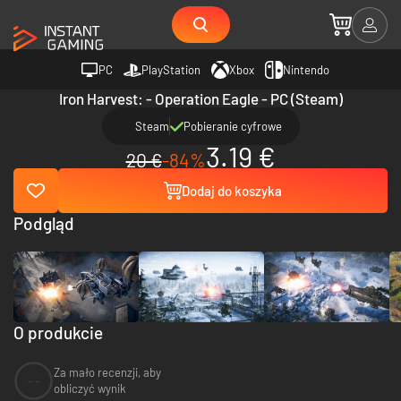
PC
PlayStation
Xbox
Nintendo
Iron Harvest: - Operation Eagle - PC (Steam)
Steam
Pobieranie cyfrowe
3.19 €
20 €
-84%
Dodaj do koszyka
Podgląd
O produkcie
Za mało recenzji, aby
--
obliczyć wynik