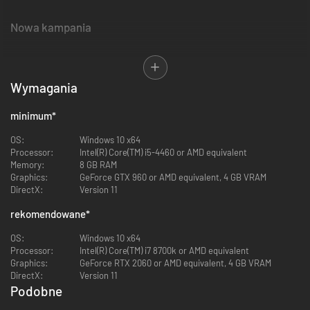
Nowa kampania
Rozegraj nową pełnoprawną kampanię samodzielnie lub w trybie
współpracy – siedem nowych misji, ponad 25 minut przerywników
Wymagania
filmowych, a także dziesiątki nowych sojuszników i wrogów.
minimum
*
Nowa frakcja: Usonia
OS:
Windows 10 x64
Processor:
Intel(R) Core(TM) i5-4460 or AMD equivalent
Stany Zjednoczone Usonii, które nie angażowały się w Wielką Wojnę, są
Memory:
8 GB RAM
teraz potęgą gospodarczą i wojskową, jednak europejskie elity wydają się
Graphics:
GeForce GTX 960 or AMD equivalent, 4 GB VRAM
tego nieświadome. Usonia może stać się promykiem nadziei dla
DirectX:
Version 11
ciemiężonych, szerząc wolność i sprawiedliwość na całym świecie, albo
ulec pokusie władzy i zostać nowym imperium rządzącym żelazną ręką.
rekomendowane
*
Dodatek zawiera nową frakcję „Usonia”, odpowiednik USA w uniwersum
1920+. Ponad 30 nowych jednostek piechoty, mechów i budynków dla
OS:
Windows 10 x64
frakcji.
Processor:
Intel(R) Core(TM) i7 8700k or AMD equivalent
Graphics:
GeForce RTX 2060 or AMD equivalent, 4 GB VRAM
DirectX:
Version 11
Nowość: jednostki powietrzne!
Podobne
-69%
-90%