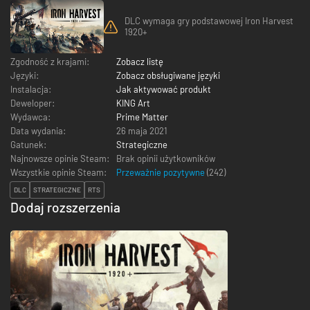
DLC wymaga gry podstawowej Iron Harvest
1920+
Zgodność z krajami:
Zobacz listę
Języki:
Zobacz obsługiwane języki
Instalacja:
Jak aktywować produkt
Deweloper:
KING Art
Wydawca:
Prime Matter
Data wydania:
26 maja 2021
Gatunek:
Strategiczne
Najnowsze opinie Steam:
Brak opinii użytkowników
Wszystkie opinie Steam:
Przeważnie pozytywne
(
242
)
DLC
STRATEGICZNE
RTS
Dodaj rozszerzenia