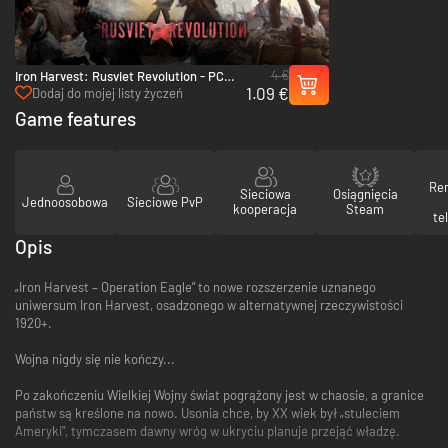
4 €
Iron Harvest: Rusviet Revolution - PC
1.09 €
(Steam)
Dodaj do mojej listy życzeń
Game features
Re
Sieciowa
Osiągnięcia
Jednoosobowa
Sieciowe PvP
kooperacja
Steam
te
Opis
„Iron Harvest – Operation Eagle” to nowe rozszerzenie uznanego
uniwersum Iron Harvest, osadzonego w alternatywnej rzeczywistości
1920+.
Wojna nigdy się nie kończy...
Po zakończeniu Wielkiej Wojny świat pogrążony jest w chaosie, a granice
państw są kreślone na nowo. Usonia chce, by XX wiek był „stuleciem
Ameryki”, tymczasem dawny wróg w ukryciu planuje przejąć władzę.