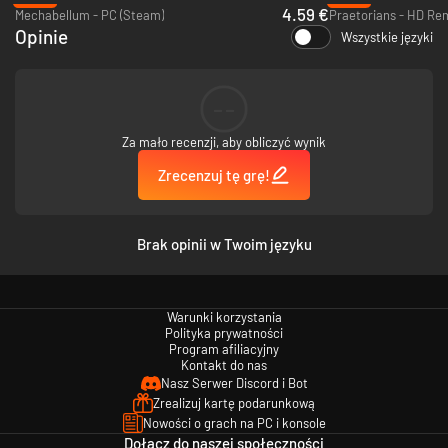
4.59 €
Mechabellum - PC (Steam)
Praetorians - HD Re
Wznieś się w powietrze i podbij świat dostępnymi dla wszystkich frakcji
Opinie
sterowcami. Te wczesne maszyny latające są dostępne w różnych
Wszystkie języki
klasach, od zwrotnego motolotu po olbrzymi okręt wojenny bohatera
Usonii admirała Masona, radzący sobie w każdym terenie i zsyłający
śmierć z niebios. Najdzielniejsi żołnierze zostają spadochroniarzami i
--
wykonują ryzykowne misje za liniami wroga. Dostosuj strategie i przygotuj
systemy obronne wykorzystujące nowe mechanizmy przeciwlotnicze
Za mało recenzji, aby obliczyć wynik
dostępne dla wszystkich frakcji!
Zrecenzuj tę grę!
Brak opinii w Twoim języku
Warunki korzystania
Polityka prywatności
Program afiliacyjny
Kontakt do nas
Nasz Serwer Discord i Bot
Zrealizuj kartę podarunkową
Nowości o grach na PC i konsole
Dołącz do naszej społeczności