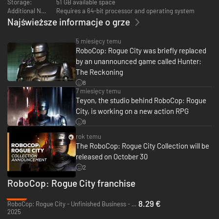
Storage:
51 GB available space
przestępców.
Additional Notes:
Requires a 64-bit processor and operating system
Najświeższe informacje o grze
5 miesięcy temu
RoboCop: Rogue City was briefly replaced
by an unannounced game called Hunter:
The Reckoning
8
7 miesięcy temu
Teyon, the studio behind RoboCop: Rogue
RoboCop jest na tyle duży i silny, że zawsze wybiera przemoc, jeśli chce -
City, is working on a new action RPG
nawet kończąca się amunicja nie jest dla niego prawdziwą przeszkodą.
9
Jeśli zacznie brakować mu amunicji, może po prostu pomaszerować
(powoli) do następnego złoczyńcy w kolejce i uderzyć go w następny
rok temu
wtorek! Jednak nie zawsze musi używać siły: niektóre z zadań
The RoboCop: Rogue City Collection will be
pobocznych oferują bardziej ugodowe ścieżki do sukcesu, wykorzystując
released on October 30
perswazję i dialog, aby zachęcić członka gangu do dostarczenia
potrzebnych informacji. Możesz także zyskać dobrą wolę, wykonując
2
przysługi dla innych policjantów lub wchodząc w interakcje z
RoboCop: Rogue City franchise
mieszkańcami miasta. A ta pokojowa ścieżka jest aktywnie wspierana,
aby pomóc w śledztwach: możesz ulepszyć swoje wybory dialogowe za
-72%
pomocą drzewka umiejętności, aby uzyskać więcej z pokojowych wymian
8.29 €
RoboCop: Rogue City - Unfinished Business - PC (Steam)
z obywatelami, zarówno dobrymi, jak i złymi.
2025