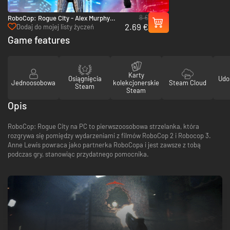
8 €
RoboCop: Rogue City - Alex Murphy
2.69 €
Pack - PC (Steam)
Dodaj do mojej listy życzeń
Game features
Karty
Osiągnięcia
Udo
Jednoosobowa
kolekcjonerskie
Steam Cloud
Steam
Steam
Opis
RoboCop: Rogue City na PC to pierwszoosobowa strzelanka, która
rozgrywa się pomiędzy wydarzeniami z filmów RoboCop 2 i Robocop 3.
Anne Lewis powraca jako partnerka RoboCopa i jest zawsze z tobą
podczas gry, stanowiąc przydatnego pomocnika.