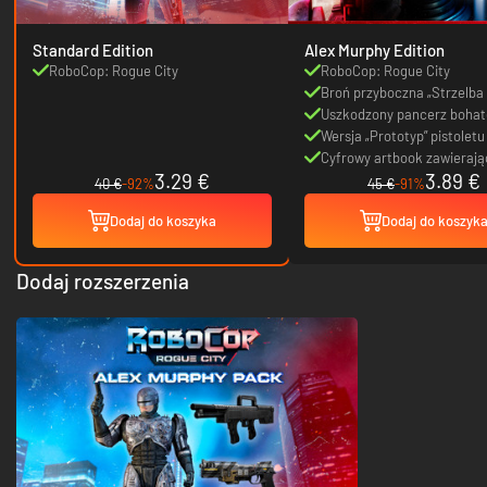
Standard Edition
Alex Murphy Edition
RoboCop: Rogue City
RoboCop: Rogue City
Broń przyboczna „Strzelba
Uszkodzony pancerz bohat
pochodzący z pierwszej czę
Wersja „Prototyp” pistolet
RoboCop (ozdoba)
(ozdoba)
Cyfrowy artbook zawierają
3.29 €
3.89 €
stron rysunków
40 €
-92%
45 €
-91%
Dodaj do koszyka
Dodaj do koszyk
Dodaj rozszerzenia