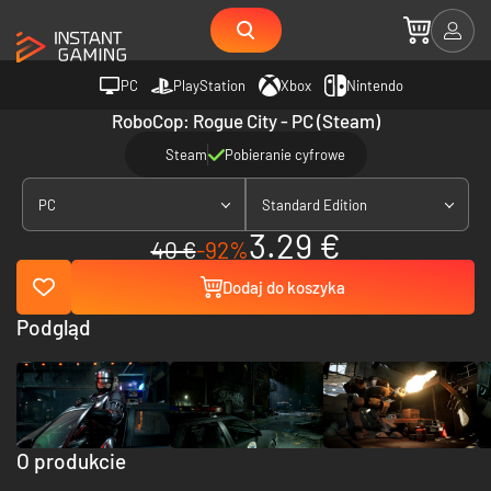
PC
PlayStation
Xbox
Nintendo
RoboCop: Rogue City - PC (Steam)
Steam
Pobieranie cyfrowe
PC
Standard Edition
3.29 €
40 €
-92%
Dodaj do koszyka
Podgląd
O produkcie