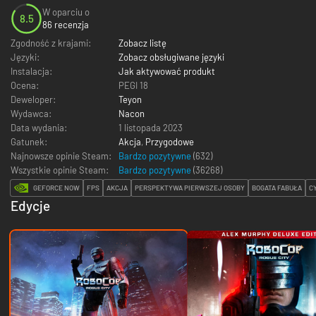
W oparciu o
8.5
86 recenzja
Zgodność z krajami:
Zobacz listę
Języki:
Zobacz obsługiwane języki
Instalacja:
Jak aktywować produkt
Ocena:
PEGI 18
Deweloper:
Teyon
Wydawca:
Nacon
Data wydania:
1 listopada 2023
Gatunek:
Akcja
,
Przygodowe
Najnowsze opinie Steam:
Bardzo pozytywne
(632)
Wszystkie opinie Steam:
Bardzo pozytywne
(
36268
)
GEFORCE NOW
FPS
AKCJA
PERSPEKTYWA PIERWSZEJ OSOBY
BOGATA FABUŁA
C
Edycje