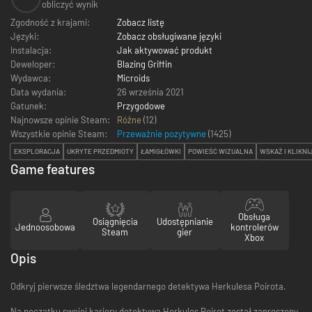
obliczyć wynik
Zgodność z krajami:
Zobacz listę
Języki:
Zobacz obsługiwane języki
Instalacja:
Jak aktywować produkt
Deweloper:
Blazing Griffin
Wydawca:
Microids
Data wydania:
26 września 2021
Gatunek:
Przygodowe
Najnowsze opinie Steam:
Różne
(12)
Wszystkie opinie Steam:
Przeważnie pozytywne
(
1425
)
EKSPLORACJA
UKRYTE PRZEDMIOTY
ŁAMIGŁÓWKI
POWIEŚĆ WIZUALNA
WSKAŻ I KLIKNI
Game features
Obsługa
Osiągnięcia
Udostępnianie
Jednoosobowa
kontrolerów
Steam
gier
Xbox
Opis
Odkryj pierwsze śledztwa legendarnego detektywa Herkulesa Poirota.
Na początku swojej kariery detektywa Herkules Poirot został zaproszony