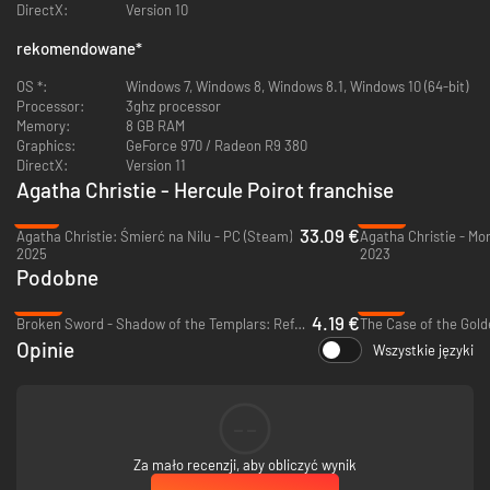
-Wypytuj wszystkich podejrzanych i wyciągaj od nich podstawowe
DirectX:
Version 10
informacje bez ich wiedzy.
rekomendowane
*
-Odnotuj wszystkie podejrzane zachowania w miarę odkrywania
mrocznych sekretów i rywalizacji wśród osób należących do wyższej
OS *:
Windows 7, Windows 8, Windows 8.1, Windows 10 (64-bit)
klasy.
Processor:
3ghz processor
Memory:
8 GB RAM
-Przeszukaj luksusowy dom pełen zakopanych tajemnic. Nie tylko
Graphics:
GeForce 970 / Radeon R9 380
morderca jest do odkrycia…
DirectX:
Version 11
Agatha Christie - Hercule Poirot franchise
-Użyj swojego talentu dedukcji, aby połączyć wskazówki na mapie myśli.
-17%
-90%
33.09 €
Agatha Christie: Śmierć na Nilu - PC (Steam)
2025
2023
Podobne
-86%
-57%
4.19 €
Broken Sword - Shadow of the Templars: Reforged - PC & Mac (Steam)
The Case of the Gold
Opinie
Wszystkie języki
--
Za mało recenzji, aby obliczyć wynik