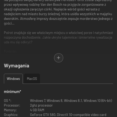
przez wpływową rodzinę Van den Bosch na przyjęcie zorganizowane z
okazji ogłoszenia zaręczyn córki. Napięcie wśród gości wzrasta z
nadejściem nad miasto burzy śnieżnej, która usidla wszystkich w majątku
dworskim. Atmosferę imprezy doszczętnie zepsuje morderstwo jednego z
gości…
Poirot znajduje się we właściwym miejscu o właściwej porze i natychmiast
rozpoczyna dochodzenie. Jakie ukryte tajemnice i śmiertelne rywalizacje
uda mu się odkryć?
Funkcje:
HERKULE POIROT JAK NIGDY WCZEŚNIEJ:
Wymagania
-Odkryj legendarnego detektywa w niesłychanej sprawie o morderstwo.
-Graj jako Herkules Poirot na początku swojej kariery detektywa, gdy
Windows
MacOS
musiał się jeszcze wykazać.
-Rozwiąż skomplikowaną sprawę morderstwa, w której każdy ma coś do
minimum
*
ukrycia.
OS *:
Windows 7, Windows 8, Windows 8.1, Windows 10 (64-bit)
-Odkryj, co kryje rodzina Van des Bosch za zwodniczymi pozorami.
Processor:
2ghz processor
Memory:
4 GB RAM
TWÓJ UMYSŁ, TO TWÓJ NAJLEPSZY ATUT:
Graphics:
GeForce GTX 580, DirectX 10-compatible video card