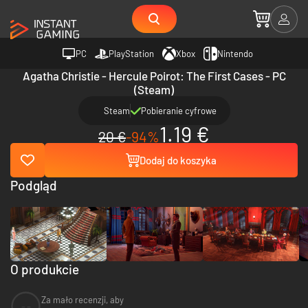
PC
PlayStation
Xbox
Nintendo
Agatha Christie - Hercule Poirot: The First Cases - PC
(Steam)
Steam
Pobieranie cyfrowe
1.19 €
20 €
-94%
Dodaj do koszyka
Podgląd
O produkcie
Za mało recenzji, aby
--