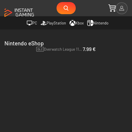
PC
PlayStation
Xbox
Nintendo
Nintendo eShop
7.99 €
Overwatch League 11 Loot Boxes - Switch
DLC