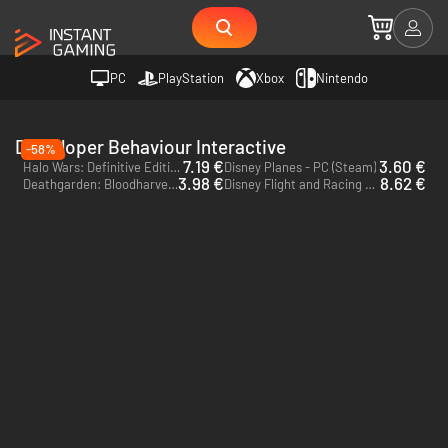
PC
PlayStation
Xbox
Nintendo
Deweloper Behaviour Interactive
-58%
7.19 €
3.60 €
Halo Wars: Definitive Edition - PC & Xbox One (Microsoft Store) - US
Disney Planes - PC (Steam)
3.98 €
8.62 €
Deathgarden: Bloodharvest - PC (Steam)
Disney Flight and Racing - PC (Steam)