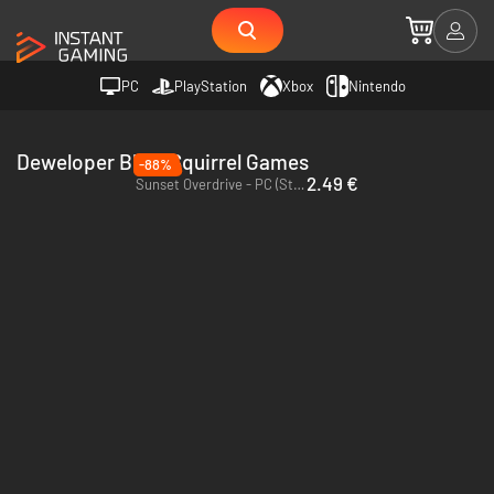
PC
PlayStation
Xbox
Nintendo
Deweloper Blind Squirrel Games
-88%
2.49 €
Sunset Overdrive - PC (Steam)