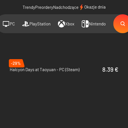
Okazje dnia
Trendy
Preordery
Nadchodzące
PC
PlayStation
Xbox
Nintendo
-29%
8.39 €
Halcyon Days at Taoyuan - PC (Steam)