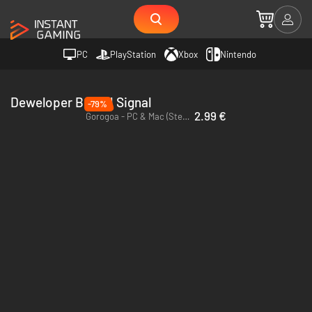
PC
PlayStation
Xbox
Nintendo
Deweloper Buried Signal
-79%
2.99 €
Gorogoa - PC & Mac (Steam) - Europe & US & Canada