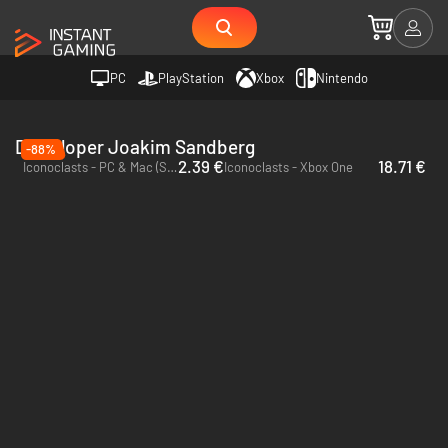
PC
PlayStation
Xbox
Nintendo
Deweloper Joakim Sandberg
-88%
2.39 €
18.71 €
Iconoclasts - PC & Mac (Steam)
Iconoclasts - Xbox One