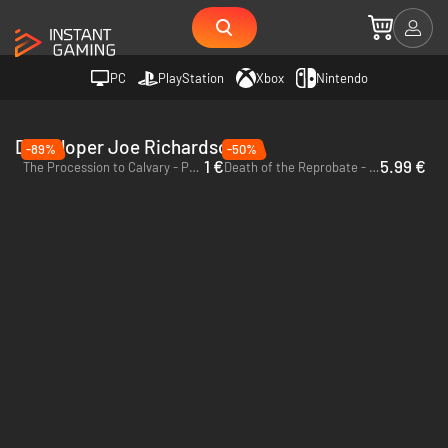
PC
PlayStation
Xbox
Nintendo
Deweloper Joe Richardson
-89%
-50%
1 €
5.99 €
The Procession to Calvary - PC (Steam)
Death of the Reprobate - PC & Mac (Steam)