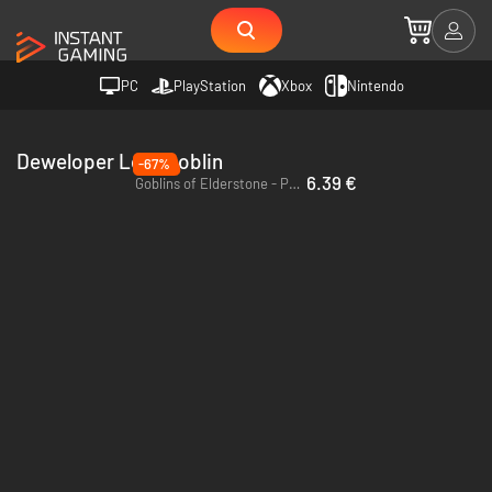
PC
PlayStation
Xbox
Nintendo
Deweloper Lost Goblin
-67%
6.39 €
Goblins of Elderstone - PC (Steam)