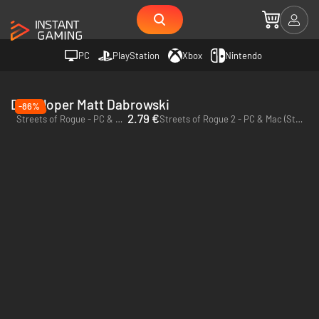
PC
PlayStation
Xbox
Nintendo
Deweloper Matt Dabrowski
-86%
2.79 €
Streets of Rogue - PC & Mac (Steam)
Streets of Rogue 2 - PC & Mac (Steam)