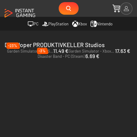
PC
PlayStation
Xbox
Nintendo
Deweloper PRODUKTIVKELLER Studios
-23%
11.49 €
17.63 €
-3%
Garden Simulator - PC (Steam)
Garden Simulator - Xbox One & Xbox Series X|S
6.69 €
Disaster Band - PC (Steam)