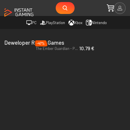
PC
PlayStation
Xbox
Nintendo
Deweloper Ratbit Games
-47%
10.79 €
The Ember Guardian - PC (Steam) - Europe & US & Canada