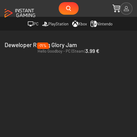
PC
PlayStation
Xbox
Nintendo
Deweloper Rolling Glory Jam
-71%
3.99 €
Hello Goodboy - PC (Steam)