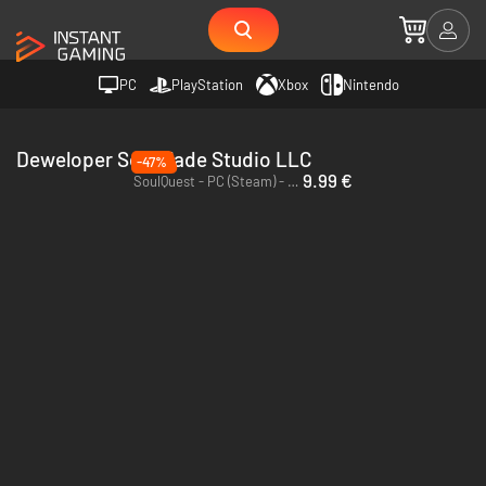
PC
PlayStation
Xbox
Nintendo
Deweloper SoulBlade Studio LLC
-47%
9.99 €
SoulQuest - PC (Steam) - Europe & US & Canada