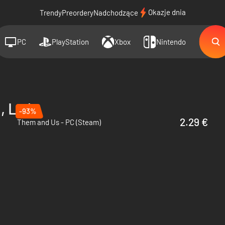
Okazje dnia
Trendy
Preordery
Nadchodzące
PC
PlayStation
Xbox
Nintendo
 Ltd.
-93%
2.29 €
Them and Us - PC (Steam)