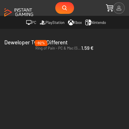
PC
PlayStation
Xbox
Nintendo
Deweloper Twice Different
-92%
1.59 €
Ring of Pain - PC & Mac (Steam)