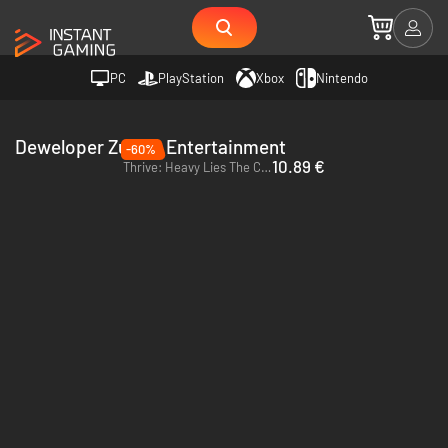
PC
PlayStation
Xbox
Nintendo
Deweloper Zugalu Entertainment
-60%
10.89 €
Thrive: Heavy Lies The Crown - PC (Steam) - Europe & US & Canada