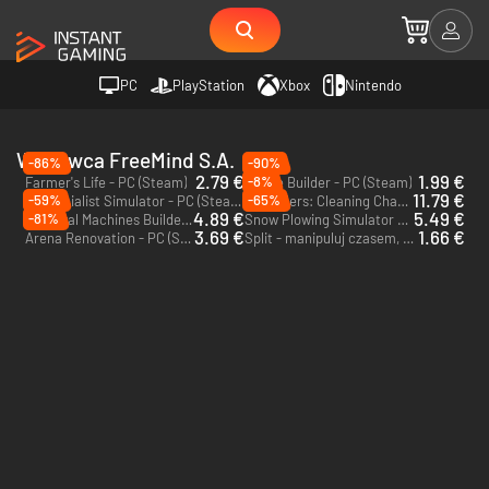
PC
PlayStation
Xbox
Nintendo
Wydawca FreeMind S.A.
-86%
-90%
2.79 €
1.99 €
-8%
Farmer's Life - PC (Steam)
House Builder - PC (Steam)
11.79 €
-59%
-65%
IT Specialist Simulator - PC (Steam)
Purrrifiers: Cleaning Chaos – Cats & Goofylike Co-op - PC (Steam)
4.89 €
5.49 €
-81%
Medieval Machines Builder - PC (Steam)
Snow Plowing Simulator - PC (Steam)
3.69 €
1.66 €
Arena Renovation - PC (Steam)
Split - manipuluj czasem, twórz klony i rozwiązuj cyberzagadki z przyszłości! - PC (Steam)