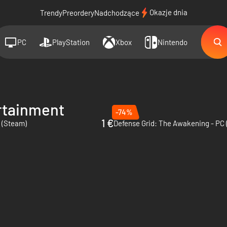
Okazje dnia
Trendy
Preordery
Nadchodzące
PC
PlayStation
Xbox
Nintendo
rtainment
-74%
1 €
C (Steam)
Defense Grid: The Awakening - PC