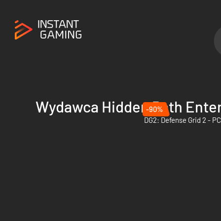
Wydawca Hidden Path Ente
-90%
DG2: Defense Grid 2 - P