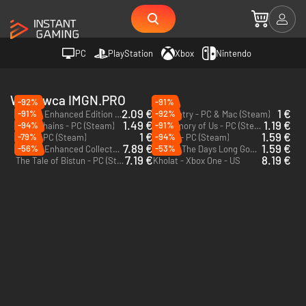
PC
PlayStation
Xbox
Nintendo
Wydawca IMGN.PRO
-92%
-91%
2.09 €
1 €
-91%
-92%
Seven: Enhanced Edition - PC (Steam)
Symmetry - PC & Mac (Steam)
1.49 €
1.19 €
-94%
-91%
Inner Chains - PC (Steam)
My Memory of Us - PC (Steam)
1 €
1.59 €
-79%
-94%
Husk - PC (Steam)
Kholat - PC (Steam)
7.89 €
1.59 €
-56%
-53%
Seven: Enhanced Collector's Edition - PC (Steam)
Seven: The Days Long Gone - PC (Steam)
7.19 €
8.19 €
The Tale of Bistun - PC (Steam)
Kholat - Xbox One - US