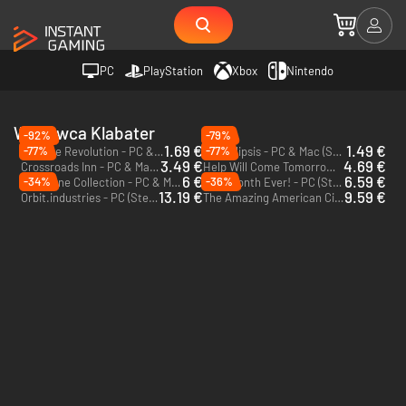
PC
PlayStation
Xbox
Nintendo
Wydawca Klabater
-92%
-79%
1.69 €
1.49 €
-77%
-77%
We. The Revolution - PC & Mac (Steam)
Apocalipsis - PC & Mac (Steam)
3.49 €
4.69 €
Crossroads Inn - PC & Mac (Steam)
Help Will Come Tomorrow - PC (Steam)
6 €
6.59 €
-34%
-36%
Heliborne Collection - PC & Mac (Steam)
Best Month Ever! - PC (Steam)
13.19 €
9.59 €
Orbit.industries - PC (Steam)
The Amazing American Circus - PC (Steam)