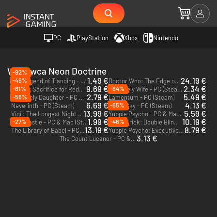
PC
PlayStation
Xbox
Nintendo
Wydawca Neon Doctrine
-92%
1.49 €
24.19 €
-46%
The Legend of Tianding - PC (Steam)
Doctor Who: The Edge of Reality - PC (Steam)
9.69 €
2.34 €
-81%
-64%
Sinner: Sacrifice for Redemption - PC (Steam)
My Lovely Wife - PC (Steam)
2.79 €
5.49 €
-56%
My Lovely Daughter - PC & Mac (Steam)
Lamentum - PC (Steam)
6.69 €
4.13 €
-65%
Neverinth - PC (Steam)
Hazel Sky - PC (Steam)
13.99 €
5.59 €
Vigil: The Longest Night - PC (Steam)
Yuppie Psycho - PC & Mac (Steam)
1.99 €
10.19 €
-27%
-46%
Lost Castle - PC & Mac (Steam)
Death Trick: Double Blind - PC & Mac (Steam)
13.19 €
8.79 €
The Library of Babel - PC (Steam)
Yuppie Psycho: Executive Edition - PC & Mac (Steam)
3.13 €
The Count Lucanor - PC & Mac (Steam)