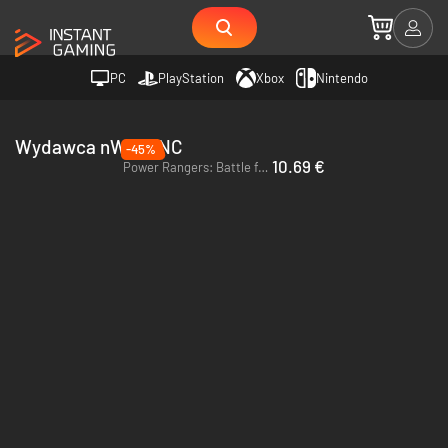
PC
PlayStation
Xbox
Nintendo
Wydawca nWay, INC
-45%
10.69 €
Power Rangers: Battle for the Grid - PC (Steam)