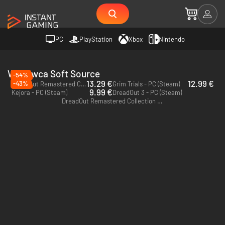
PC
PlayStation
Xbox
Nintendo
Wydawca Soft Source
-54%
13.29 €
12.99 €
-43%
DreadOut Remastered Collection - PC (Steam)
Grim Trials - PC (Steam)
9.99 €
Kejora - PC (Steam)
DreadOut 3 - PC (Steam)
DreadOut Remastered Collection - PS5