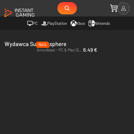
PC
PlayStation
Xbox
Nintendo
Wydawca Summitsphere
-54%
6.49 €
Antonblast - PC & Mac (Steam)