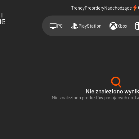
Trendy
Preordery
Nadchodzące
PC
PlayStation
Xbox
Nie znaleziono wyni
Nie znaleziono produktów pasujących do T