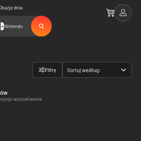
Okazje dnia
Nintendo
Sortuj według:
Filtry
ków
wojego wyszukiwania