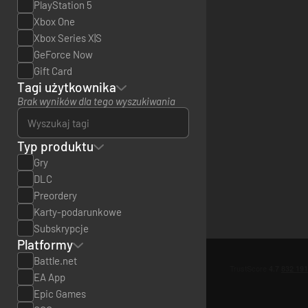
PlayStation 5
Xbox One
Xbox Series X|S
GeForce Now
Gift Card
Tagi użytkownika
Brak wyników dla tego wyszukiwania
Typ produktu
Gry
DLC
Preordery
Karty-podarunkowe
Subskrypcje
Platformy
Battle.net
EA App
Epic Games