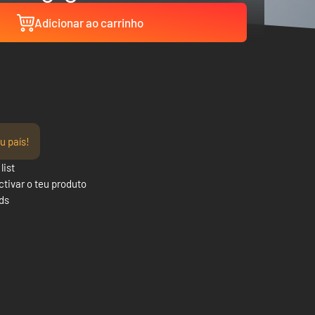
Adicionar ao carrinho
u país!
list
tivar o teu produto
rds