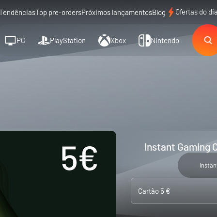
Ofertas do di
Tendências
Top pre-orders
Próximos lançamentos
Blog
PC
PlayStation
Xbox
Nintendo
Instant Gaming C
Insta
Cartão 5 €