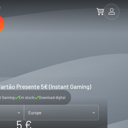
a
artão Presente 5€ (Instant Gaming)
nt Gaming
Em stock
Download digital
Europe
5 €