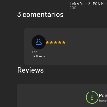
Left 4 Dead 2 - PC & Ma
2009
3 comentários
Top
Há 8 anos
Reviews
Pon
9
base