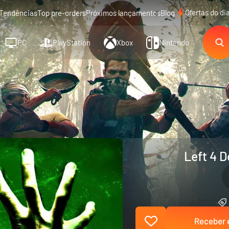
Ofertas do di
Tendências
Top pre-orders
Próximos lançamentos
Blog
PC
PlayStation
Xbox
Nintendo
Left 4 
Receber e