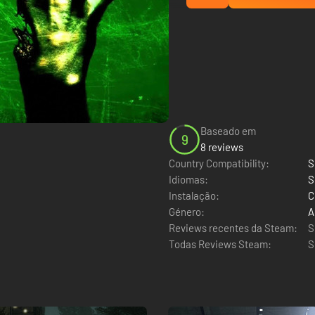
Baseado em
9
8 reviews
Country Compatibility:
S
Idiomas:
S
Instalação:
C
Género:
A
Reviews recentes da Steam:
S
Todas Reviews Steam:
S