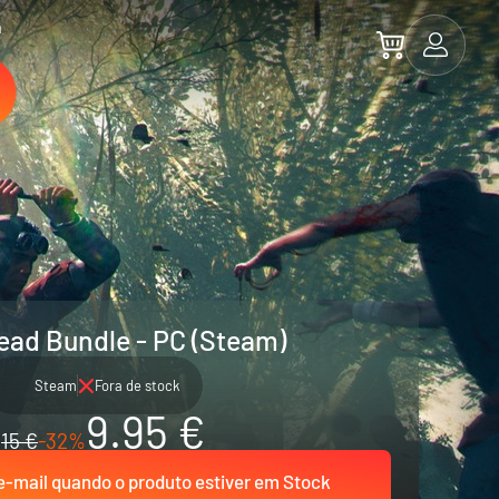
a
Dead Bundle - PC (Steam)
Steam
Fora de stock
9.95 €
15 €
-32%
-mail quando o produto estiver em Stock