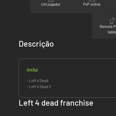
Um jogador
PvP online
Remote P
table
Descrição
inclui
- Left 4 Dead
- Left 4 Dead 2
Left 4 dead franchise