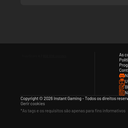
As c
Polí
Prog
Cont
N
U
B
N
Copyright © 2026 Instant Gaming - Todos os direitos reser
Gerir cookies
*As tags e os requisitos são apenas para fins informativos