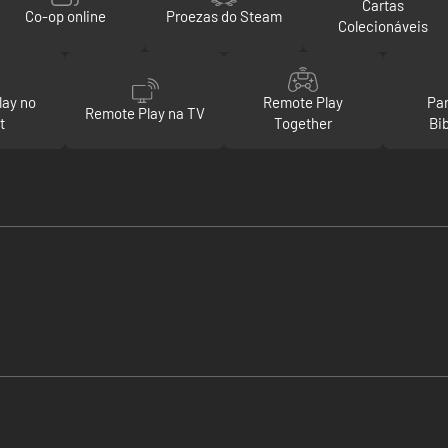
Cartas
Co-op online
Proezas do Steam
Colecionáveis
lay no
Remote Play
Par
Remote Play na TV
t
Together
Bi