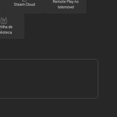
Remote Play no
Steam Cloud
telemóvel
tilha de
blioteca