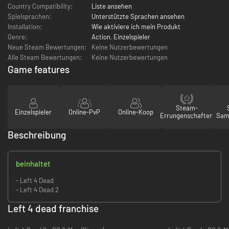
Country Compatibility:
Liste ansehen
Spielsprachen:
Unterstützte Sprachen ansehen
Installation:
Wie aktiviere ich mein Produkt
Genre:
Action
,
Einzelspieler
Neue Steam Bewertungen:
Keine Nutzerbewertungen
Alle Steam Bewertungen:
Keine Nutzerbewertungen
Game features
Steam-
Einzelspieler
Online-PvP
Online-Koop
Errungenschaften
Sam
Beschreibung
beinhaltet
- Left 4 Dead
- Left 4 Dead 2
Left 4 dead franchise