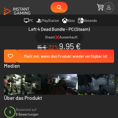
PC
PlayStation
Xbox
Nintendo
Left 4 Dead Bundle - PC (Steam)
Steam
Ausverkauft
9.95 €
15 €
-32%
Mailt mir, wenn das Produkt wieder verfügbar ist
Medien
Über das Produkt
Basierend auf
9
8 Bewertungen