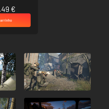
.49 €
carrinho