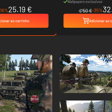
Wallpapers exclusivos
25.19 €
32
-16%
-35%
50 €
cionar ao carrinho
Adicionar ao 