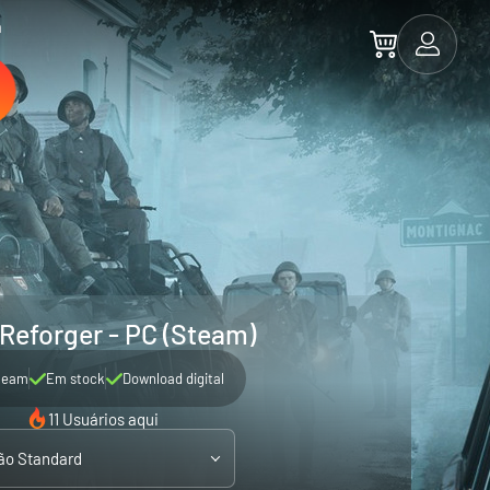
a
Reforger - PC (Steam)
team
Em stock
Download digital
11 Usuários aqui
ão Standard