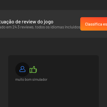
uação de review do jogo
Classifica es
do em 24 3 reviews, todos os idiomas incluídos
muito bom simulador
s para desfrutares de empolgantes e imersivas operações militares e
as, estas ilhas são o cenário ideal para os diversos modos de jogo de 