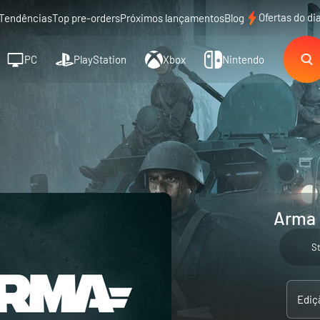
Ofertas do di
Tendências
Top pre-orders
Próximos lançamentos
Blog
PC
PlayStation
Xbox
Nintendo
Arma 
S
Ediç