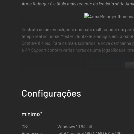
Arma Reforger é o título mais recente da lendária série Arm
Desfruta de um empolgante combate multijogador em parti
tempo real no
Game Master
. Junta-te a amigos em
Combat
Capture & Hold
. Para os mais solitários, a nova campanha
e
Air Support
contêm várias horas de uma jogabilidade inte
Configurações
mínimo
*
OS:
Windows 10 64-bit
Processor:
Intel Core i5-4460 / AMD FX-4300