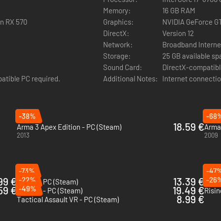
Memory:
16 GB RAM
n RX 570
Graphics:
NVIDIA GeForce GT
DirectX:
Version 12
Network:
Broadband Interne
Storage:
25 GB available s
Sound Card:
DirectX-compatibl
atible PC required.
Additional Notes:
Internet connectio
-38%
-68
18.59 €
Arma 3 Apex Edition - PC (Steam)
Arma 
 um BTR-70, cada elemento de Arma Reforger foi concebido para te pr
2013
2009
recorrendo apenas a um mapa e a uma bússola, e domina uma vastidão d
-73%
-47
99 €
-22%
13.39 €
-26
Squad - PC (Steam)
Incur
59 €
-49%
19.49 €
Foxhole - PC (Steam)
Risin
8.99 €
Tactical Assault VR - PC (Steam)