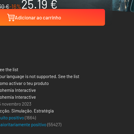
25.19 €
30 €
-16%
Adicionar ao carrinho
ee the list
our language is not supported. See the list
omo activar o teu produto
ohemia Interactive
ohemia Interactive
5 novembro 2023
cção
,
Simulação
,
Estratégia
uito positivo
(1664)
aioritariamente positivo
(
55427
)