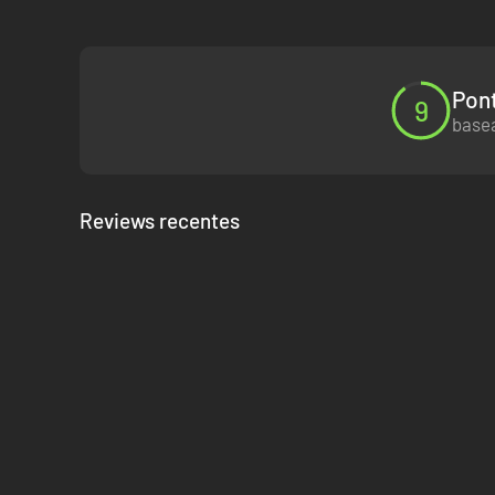
Pont
9
basea
Reviews recentes
Entra em ação em três ilhas vastas e altamente detalhada
verdejantes florestas, cidades idílicas e robustas montanh