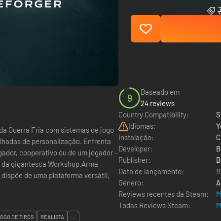
Baseado em
9
24 reviews
Country Compatibility:
S
Idiomas:
Y
 da Guerra Fria com sistemas de jogo
Instalação:
C
alhadas de personalização. Enfrenta
Developer:
B
gador, cooperativo ou de um jogador –
Publisher:
B
s da gigantesca Workshop.Arma
Data de lançamento:
1
e dispõe de uma plataforma versátil,
Género:
A
Reviews recentes da Steam:
M
Todas Reviews Steam:
M
OGO DE TIROS
REALISTA
...