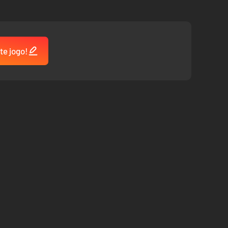
te jogo!
m mundo aberto. Com deslumbrantes paisagens de
PvP, cooperativo e de um jogador disponíveis em Arma