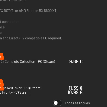
X 1070 Ti or AMD Radeon RX 5600 XT
t connection
pace
e
n and DirectX 12 compatible PC required.
%
9.69 €
2: Complete Collection - PC (Steam)
oporcionar uma sensação de autenticidade. Mergulha em
e armas e veículos cuidadosamente recriados da era da
%
%
11.39 €
sion Red River - PC (Steam)
10.99 €
g Front - PC (Steam)
Todas as línguas