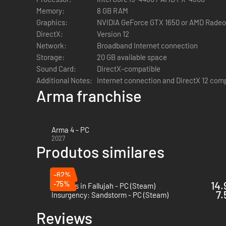
Memory:
8 GB RAM
Graphics:
NVIDIA GeForce GTX 1650 or AMD Radeo
DirectX:
Version 12
Network:
Broadband Internet connection
Storage:
20 GB available space
Sound Card:
DirectX-compatible
Additional Notes:
Internet connection and DirectX 12 comp
Arma franchise
Arma 4 - PC
Desde a clássica presença da M16 ao imponente rugido de
2027
tiroteios realistas com uma balística detalhada, navega 
Produtos similares
Guerra Fria.
-62%
-75%
14.
Six Days in Fallujah - PC (Steam)
7.
Insurgency: Sandstorm - PC (Steam)
Reviews