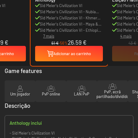
n VI
Sid Meier's Civilization VI
Sid Meier’s C
Sid Meier's Civilization VI - Nubia
Sid Meier’s C
Civilization & Scenario Pack
Sid Meier's Civilization VI - Khmer
Fall
Sid Meier's C
and Indonesia Civilization &
Sid Meier's Civilization VI - Maya &
Storm
Sid Meier's C
Scenario Pack
Gran Colombia Pack
Sid Meier's Civilization VI - Ethiopia
Scenario P
Sid Meier's C
7 mais
4 mais
Pack
Civilization
89 €
26.59 €
61 €
-56%
43 €
carrinho
Adicionar ao carrinho
Fo
Game features
PvP, ecrã
Sha
Um jogador
PvP online
LAN PvP
partilhado/dividido
Descrição
Anthology inclui
- Sid Meier's Civilization VI