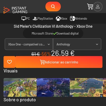
PC
PlayStation
Xbox
Nintendo
Sid Meier's Civilization VI Anthology - Xbox One
Microsoft Store
Download digital
Xbox One - compatível com Xbox Series X|S
Anthology
26.59 €
61 €
-56%
Adicionar ao carrinho
Visuais
Sobre o produto