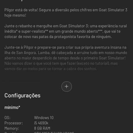
Pilgor está de volta! Segure a diversão pelos chifres em Goat Simulator 3
hoje mesmo!
Junte o rebanho e mergulhe em Goat Simulator 3: uma experiência rural
inédita* e super-realista** em um grande mundo aberto***, que vai te
colocar de novo nas patas da protagonista favorita de ninguém.
Junte-se à Pilgor e prepare-se para criar sua própria aventura insana na
ilha de San Angora. Lamba, dê cabeçada e arruíne tudo em nosso mundo
aberto no maior desperdício de tempo desde o primeiro Goat Simulator!
Não vamos dizer o que você tem que fazer (exceto no tutorial), mas
vamos dar os meios para se tornar a cabra dos sonhos.
Configurações
mínimo
*
OS:
Windows 10
Processor:
i5 4690k
Memory:
8 GB RAM