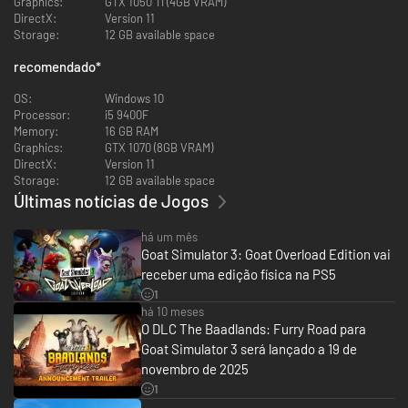
Graphics:
GTX 1050 Ti (4GB VRAM)
DirectX:
Version 11
Storage:
12 GB available space
recomendado
*
E se seus sonhos envolvem mais de uma cabra, também estamos aqui
para isso! Em Goat Simulator 3, você pode convidar até três pessoas no
OS:
Windows 10
modo cooperativo local ou online para destruir tudo como um time ou
Processor:
i5 9400F
competir nos minijogos e perder as amizades no processo. E não
Memory:
16 GB RAM
esquenta, porque tem trocentas opções de personalização para que você
Graphics:
GTX 1070 (8GB VRAM)
e sua turma não se confundam.
DirectX:
Version 11
Storage:
12 GB available space
Últimas notícias de Jogos
há um mês
Goat Simulator 3: Goat Overload Edition vai
receber uma edição física na PS5
1
há 10 meses
O DLC The Baadlands: Furry Road para
Goat Simulator 3 será lançado a 19 de
novembro de 2025
1