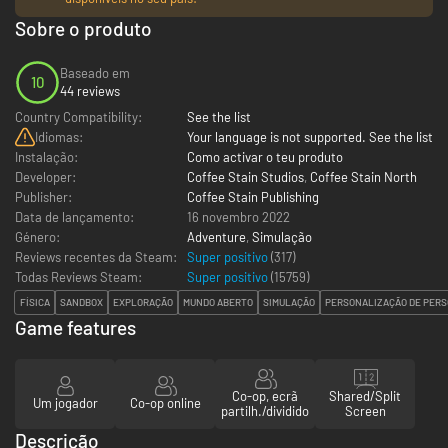
Sobre o produto
Baseado em
10
44 reviews
Country Compatibility:
See the list
Idiomas:
Your language is not supported. See the list
Instalação:
Como activar o teu produto
Developer:
Coffee Stain Studios
,
Coffee Stain North
Publisher:
Coffee Stain Publishing
Data de lançamento:
16 novembro 2022
Género:
Adventure
,
Simulação
Reviews recentes da Steam:
Super positivo
(317)
Todas Reviews Steam:
Super positivo
(
15759
)
FÍSICA
SANDBOX
EXPLORAÇÃO
MUNDO ABERTO
SIMULAÇÃO
PERSONALIZAÇÃO DE PER
Game features
Co-op, ecrã
Shared/Split
Um jogador
Co-op online
partilh./dividido
Screen
Descrição