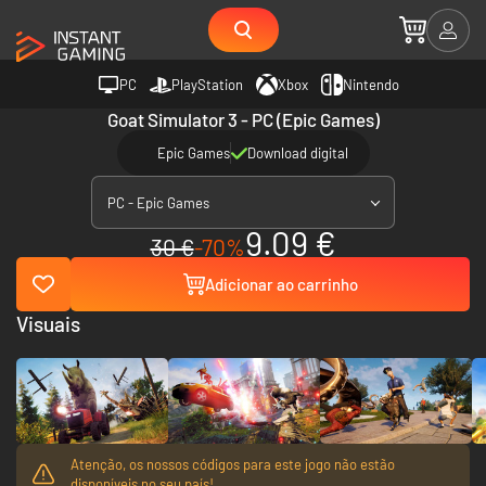
PC
PlayStation
Xbox
Nintendo
Goat Simulator 3 - PC (Epic Games)
Epic Games
Download digital
PC - Epic Games
9.09 €
30 €
-70%
Adicionar ao carrinho
Visuais
Atenção, os nossos códigos para este jogo não estão
disponíveis no seu país!