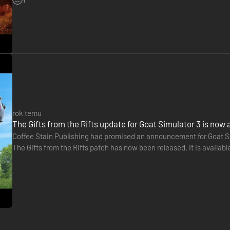
zawartości, ale również do wszystkich wypuszczonych po premierze a
acji, a będzie ich jeszcze wiele więcej!
rok temu
The Gifts from the Rifts update for Goat Simulator 3 is now 
łączyć do ciebie w lokalnym lub internetowym koopie.
Coffee Stain Publishing had promised an announcement for Goat Simul
 można przebierać w zmyślne ubranka. Dla każdego coś koziego!
The Gifts from the Rifts patch has now been released. It is available
toaletowy albo tace do herbaty. A załóż jej nawet plecak rakietowy! 
later. The update adds 27 new pieces of equipment…
 i to oni zajęli się treściami, wydarzeniami, eNPCami, fizyką, efektam
 no nie?)
to w czepku jesteście urodzeni.