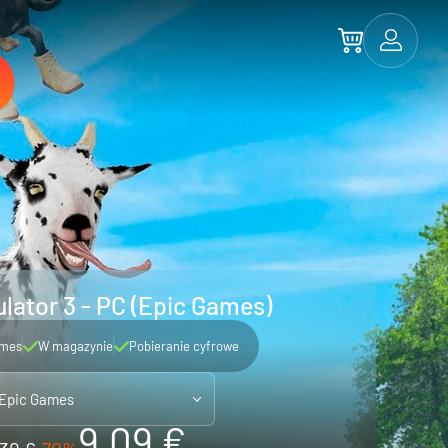
lator 3 - PC (Epic Games)
ames
W magazynie
Pobieranie cyfrowe
 Epic Games
9.09 €