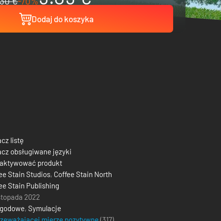
30 €
-70%
Dodaj do koszyka
cz listę
cz obsługiwane języki
 aktywować produkt
ee Stain Studios
,
Coffee Stain North
ee Stain Publishing
istopada 2022
ygodowe
,
Symulacje
zeważającej mierze pozytywne
(317)