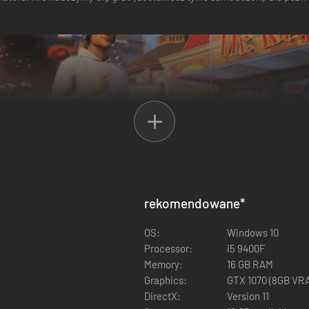
rekomendowane
*
OS:
Windows 10
Processor:
i5 9400F
Memory:
16 GB RAM
Graphics:
GTX 1070 (8GB VR
W Goat Simulator 3 możesz zaprosić do trzech znajomych do gry w lokal
DirectX:
Version 11
w, do wyboru jest sporo opcji personalizacji, więc nie musisz się mart