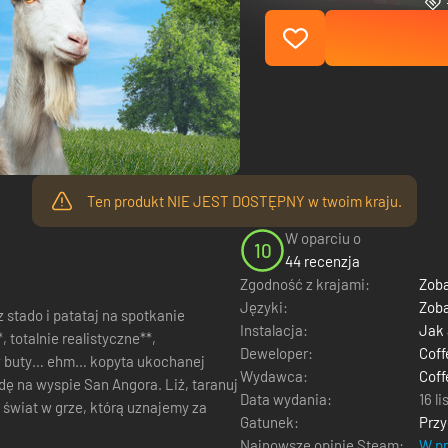
Ten produkt NIE JEST DOSTĘPNY w twoim kraju.
W oparciu o
10
44 recenzja
Zgodność z krajami:
Zoba
Języki:
Zoba
Instalacja:
Jak
 totalnie realistyczne**,
Deweloper:
Coff
 buty… ehm… kopyta ukochanej
Wydawca:
Coff
Data wydania:
16 l
 świat w grze, którą uznajemy za
Gatunek:
Prz
Najnowsze opinie Steam:
W pr