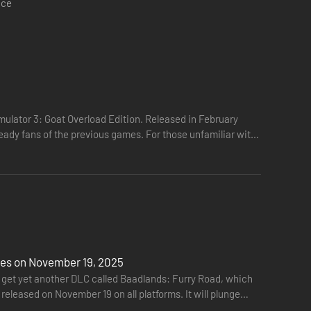
ace
imulator 3: Goat Overload Edition. Released in February
ready fans of the previous games. For those unfamiliar with
ses on November 19, 2025
 to get yet another DLC called Baadlands: Furry Road, which
released on November 19 on all platforms. It will plunge
cze więcej cudownych i pokręconych rzeczy. Użytkownicy