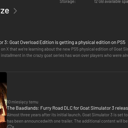
Storage:
12 GB available sp
rze
r 3: Goat Overload Edition is getting a physical edition on PS5
s on X that we’re learning about the new PS5 physical edition of Goat S
d installment in the crazy goat series has won over players who were al
10 miesięcy temu
The Baadlands: Furry Road DLC for Goat Simulator 3 relea
Almost three years after its initial launch, Goat Simulator 3 is set
has been announcedwith one trailer. The additional content will be 
ku, od tego czasu nasi „programiści” ciężko pracowali, dodając jesz
players into an apocalyptic San Angora state that…
1