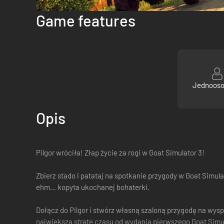
Game features
Jednoos
Opis
Pilgor wróciła! Złap życie za rogi w Goat Simulator 3!
Zbierz stado i patataj na spotkanie przygody w Goat Simu
ehm… kopyta ukochanej bohaterki.
Dołącz do Pilgor i stwórz własną szaloną przygodę na wyspi
największą stratę czasu od wydania pierwszego Goat Simul