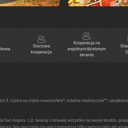
Kooperacja na
Sieciowa
Sha
obowa
wspólnym/dzielonym
kooperacja
S
ekranie
lator 3. Czeka na ciebie nowiuteńkie*, totalnie realistyczne**, san
e San Angora. Liż, taranuj i rozwalaj wszystko na swojej drodze, gnaj
atora! Nie nauczymy cię grać (dostaniesz tylko samouczek), ale pozwo