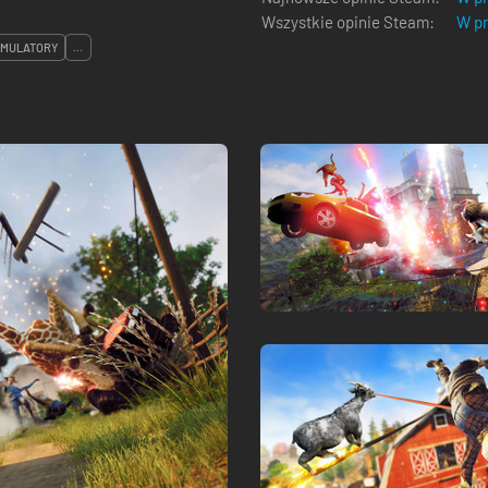
Wszystkie opinie Steam:
W pr
YMULATORY
...