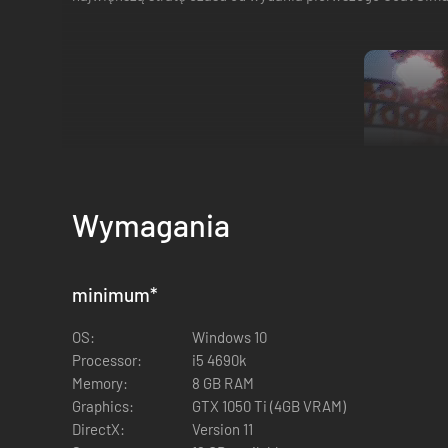
Wymagania
minimum
*
OS:
Windows 10
Processor:
i5 4690k
Memory:
8 GB RAM
Graphics:
GTX 1050 Ti (4GB VRAM)
Jeśli marzy ci się więcej niż jedna koza, proszę bardzo! 
DirectX:
Version 11
minigry i w sumie to nawet przestać się kolegować. Bez oba