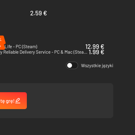
2.59 €
%
%
12.99 €
y Life - PC (Steam)
1.99 €
Totally Reliable Delivery Service - PC & Mac (Steam)
Wszystkie języki
tę grę!
ięcej rzeczy! Jeśli dalej nie wiesz, w co się pakujesz, to