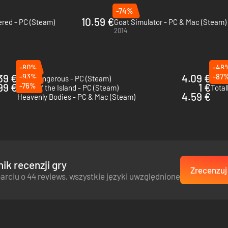
-74%
10.59 €
red - PC (Steam)
Goat Simulator - PC & Mac (Steam)
2014
-80%
-48
39 €
-93%
4.09 €
-87
Elite Dangerous - PC (Steam)
Wobbl
99 €
-76%
1 €
Spirit of the Island - PC (Steam)
4.59 €
Heavenly Bodies - PC & Mac (Steam)
ik recenzji gry
Zrecenzuj 
arciu o 44 reviews, wszystkie języki uwzględnione
to bardzo durna gra. To wciąż bardzo durna gra, ale teraz jest w niej w