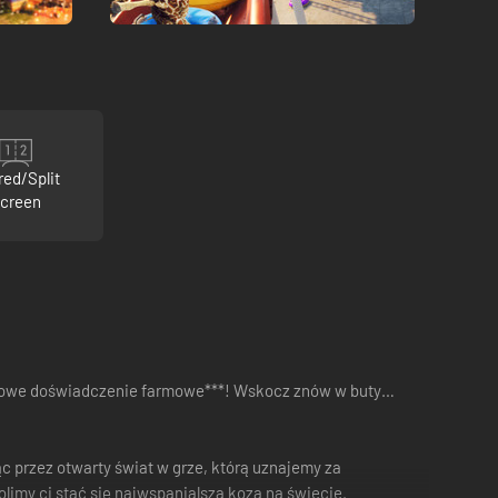
red/Split
creen
dboksowe doświadczenie farmowe***! Wskocz znów w buty…
ąc przez otwarty świat w grze, którą uznajemy za
limy ci stać się najwspanialszą kozą na świecie.