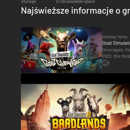
Storage:
12 GB available space
Najświeższe informacje o g
miesiąc temu
Goat Simulato
Once again, it’
2022, this thir
the series,…
1
Gra Goat Simulator 3 miała premierę w listopadzie 2022 ro