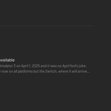
ktualizacji, w tym Obowiązkowej Świątecznej Aktualizacji,
available
ator 3 on April 1, 2025 and it was no April fool's joke.
 now on all platforms but the Switch, where it will arrive
Co nas to obchodzi!
i statusów, przedmiotami, easter eggami, kłamstwami,