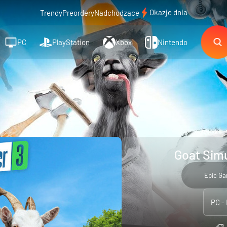
Okazje dnia
Trendy
Preordery
Nadchodzące
PC
PlayStation
Xbox
Nintendo
Goat Simu
Epic G
PC -