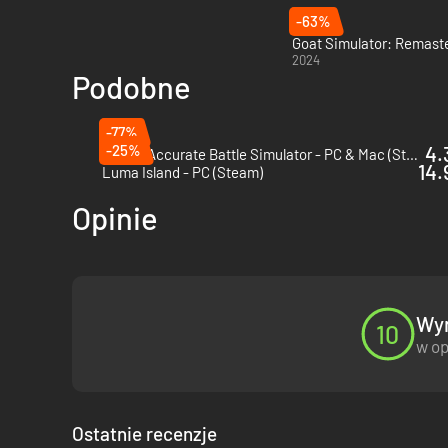
-63%
Goat Simulator: Remaste
2024
Podobne
-77%
-25%
4.
Totally Accurate Battle Simulator - PC & Mac (Steam)
14.
Luma Island - PC (Steam)
Opinie
Wyn
10
w op
INFORMACJA:
Od chwili premiery w listopadzie 2022 roku Goat Simulator 3 
niestety nie możemy wyjaśnić ci dużo więcej.
Ostatnie recenzje