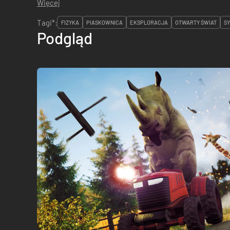
Więcej
Tagi*:
FIZYKA
PIASKOWNICA
EKSPLORACJA
OTWARTY ŚWIAT
S
Podgląd