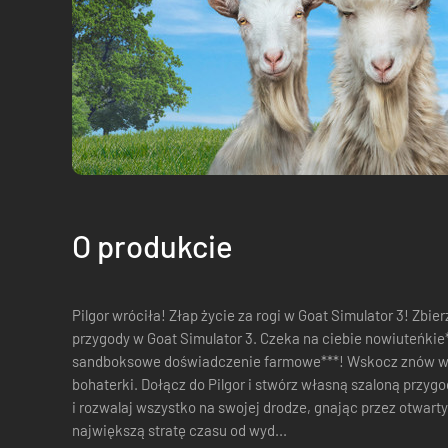
O produkcie
Pilgor wróciła! Złap życie za rogi w Goat Simulator 3! Zbierz stado i patataj na spotkanie
przygody w Goat Simulator 3. Czeka na ciebie nowiuteńkie*,
sandboksowe doświadczenie farmowe***! Wskocz znów w
bohaterki. Dołącz do Pilgor i stwórz własną szaloną przygodę na wyspie San Angora. Liż, taranuj
i rozwalaj wszystko na swojej drodze, gnając przez otwarty
największą stratę czasu od wyd...