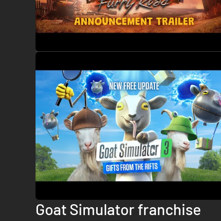
Steama będą mieć dostęp nie tylko do podstawowej koziej 
Operacji Damy Im Popalić i Najbardziej Podejrzanej Aktualiz
NAJWAŻNIEJSZE CECHY:
- Możesz być kozą.
- Możesz być kozą… na Steamie!
- Troje twoich znajomych również może zostać kozami i do
- Powaga – jest tyle kóz, że starczy dla wszystkich. Kozy
- Kozę możesz zapakować w coś dziwacznego, np. w papier 
- Do pracy zatrudniliśmy ludzi, którzy wcześniej robili gry
zdradami, złamanymi sercami.
- Mamy też minigry. Dużo. Bardzo dużo. (Bo siedem to dużo,
- Od czasu premiery dodali nawet trochę ekstra treści. Wy 
Goat Simulator franchise