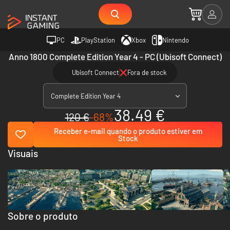
PC
PlayStation
Xbox
Nintendo
Anno 1800 Complete Edition Year 4 - PC (Ubisoft Connect)
Ubisoft Connect
Fora de stock
Complete Edition Year 4
38.49 €
120 €
-68%
Receber e-mail quando o produto estiver em
Stock
Visuais
Sobre o produto