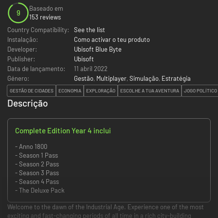
Baseado em
9
153 reviews
Country Compatibility:
See the list
Instalação:
Como activar o teu produto
Developer:
Ubisoft Blue Byte
Publisher:
Ubisoft
Data de lançamento:
11 abril 2022
Género:
Gestão
,
Multiplayer
,
Simulação
,
Estratégia
GESTÃO DE CIDADES
ECONOMIA
EXPLORAÇÃO
ESCOLHE A TUA AVENTURA
JOGO POLÍTICO
Descrição
Complete Edition Year 4 inclui
- Anno 1800
- Season 1 Pass
- Season 2 Pass
- Season 3 Pass
- Season 4 Pass
- The Deluxe Pack
Welcome to the dawn of the Industrial Age. Experience one of the most
exciting and fast-changing periods of all time in a rich city-building