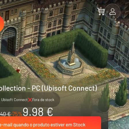
a
llection - PC (Ubisoft Connect)
Ubisoft Connect
Fora de stock
9.98 €
40 €
-75%
-mail quando o produto estiver em Stock