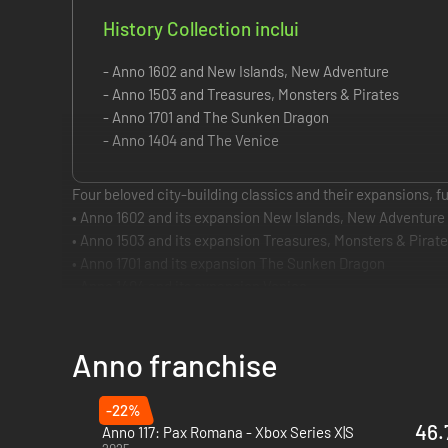
History Collection inclui
- Anno 1602 and New Islands, New Adventure
- Anno 1503 and Treasures, Monsters & Pirates
- Anno 1701 and The Sunken Dragon
- Anno 1404 and The Venice
Four beloved city-building classics and their expansions, f
• Anno 1602 and its expansion New Islands, New Adventure
• Anno 1503 and its expansion Treasures, Monsters & Pirat
• Anno 1701 and its expansion The Sunken Dragon
• Anno 1404 and its expansion Venice
Your cities look better than ever, thanks to resolutions all t
Updated and expanded multiplayer functionality - including, 
Anno franchise
Enjoy all improvements while continuing your existing games
This edition also offers bonus content including soundtrac
-22%
46.
Anno 117: Pax Romana - Xbox Series X|S