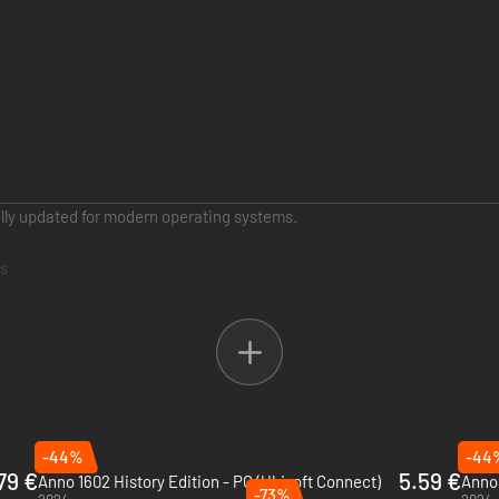
ully updated for modern operating systems.
es
he way up to 4k.
for the first time ever, in Anno 1503.
, thanks to full save compatibility.
ks and wallpapers, as well as company logos and an ornament for Anno 
-44%
-44
79 €
5.59 €
Anno 1602 History Edition - PC (Ubisoft Connect)
Anno 
-73%