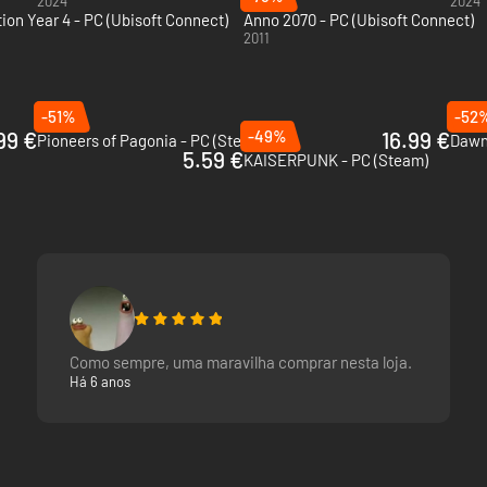
2024
2024
ion Year 4 - PC (Ubisoft Connect)
Anno 2070 - PC (Ubisoft Connect)
2011
-51%
-52
99 €
-49%
16.99 €
Pioneers of Pagonia - PC (Steam)
Dawn
5.59 €
KAISERPUNK - PC (Steam)
Como sempre, uma maravilha comprar nesta loja.
Há 6 anos