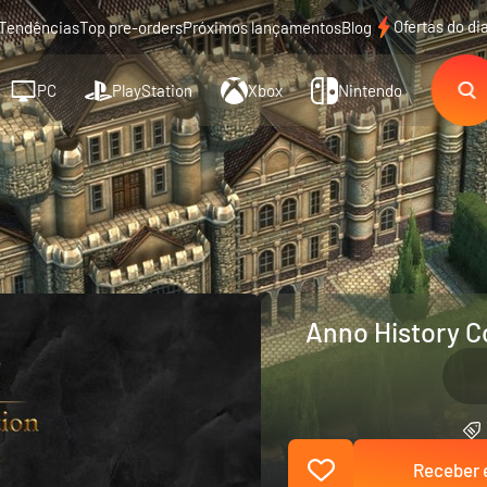
Ofertas do di
Tendências
Top pre-orders
Próximos lançamentos
Blog
PC
PlayStation
Xbox
Nintendo
Anno History Co
Receber e