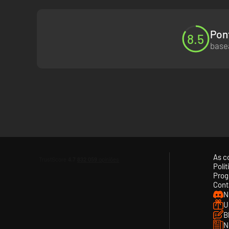
Pon
8.5
basea
As c
Polí
Prog
Cont
N
U
B
N