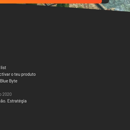
list
tivar o teu produto
 Blue Byte
o 2020
ção
,
Estratégia