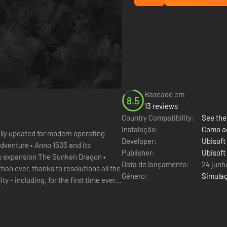
Baseado em
8.5
13 reviews
Country Compatibility:
See the 
Instalação:
Como ac
ully updated for modern operating
Developer:
Ubisoft
dventure • Anno 1503 and its
Publisher:
Ubisoft
ts expansion The Sunken Dragon •
Data de lançamento:
24 junh
Género:
Simula
 - including, for the first time ever,