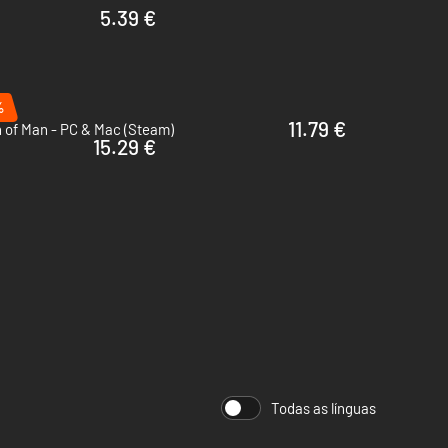
5.39 €
%
11.79 €
 of Man - PC & Mac (Steam)
15.29 €
Todas as línguas