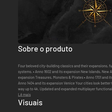
Sobre o produto
Four beloved city-building classics and their expansions, f
systems. • Anno 1602 and its expansion New Islands, New A
expansion Treasures, Monsters & Pirates • Anno 1701 and i
Anno 1404 and its expansion Venice Your cities look better than ever, thanks to resolutions all the
way up to 4k. Updated and expanded multiplayer functionality
in Anno 1503. E...
Lê mais
Visuais