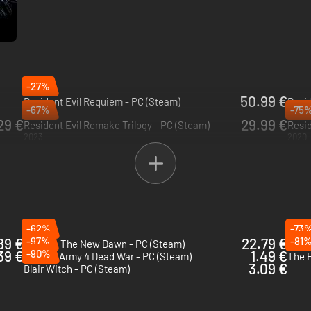
-27%
50.99 €
Resident Evil Requiem - PC (Steam)
Resid
-67%
-75
2026
2024
29 €
29.99 €
Resident Evil Remake Trilogy - PC (Steam)
Resid
2023
2020
-62%
-73
89 €
-97%
22.79 €
-81
Cronos: The New Dawn - PC (Steam)
Dead
39 €
-90%
1.49 €
Zombie Army 4 Dead War - PC (Steam)
The E
3.09 €
Blair Witch - PC (Steam)