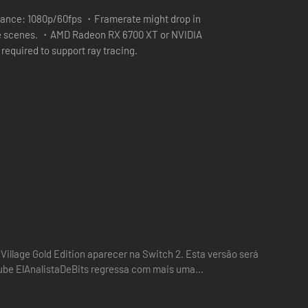
ance: 1080p/60fps ・Framerate might drop in
e scenes. ・AMD Radeon RX 6700 XT or NVIDIA
equired to support ray tracing.
 Village Gold Edition aparecer na Switch 2. Esta versão será
Tube ElAnalistaDeBits regressa com mais uma
solução…