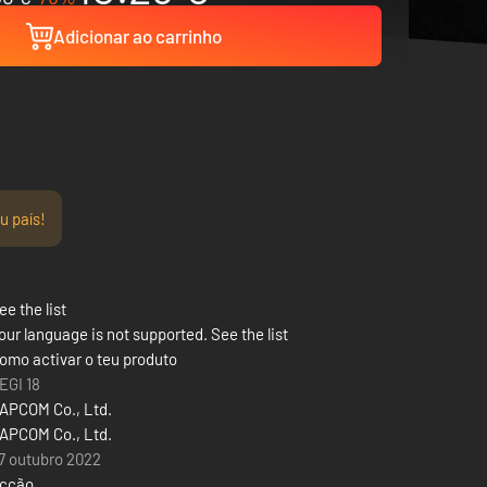
Adicionar ao carrinho
u país!
ee the list
our language is not supported. See the list
omo activar o teu produto
EGI 18
APCOM Co., Ltd.
APCOM Co., Ltd.
7 outubro 2022
cção