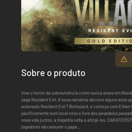
Sobre o produto
Vive o horror da sobrevivência como nunca antes em Residen
saga Resident Evil. A nova narrativa decorre alguns anos após os horríveis acontecimentos do
aclamado Resident Evil 7 Biohazard, e começa com Ethan W
pacificamente num local novo e livre dos pesadelos pass
nova vida juntos, a tragédia volta a atingi-los. CARATERÍSTICAS Ação na primeira pessoa: os
jogadores vão assumir o pape...