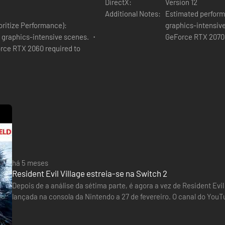
DirectX:
Version 12
Additional Notes:
Estimated perform
oritize Performance):
graphics-intensiv
 graphics-intensive scenes. ・
GeForce RTX 2070 r
rce RTX 2060 required to
há 5 meses
Resident Evil Village estreia-se na Switch 2
Depois de a análise da sétima parte, é agora a vez de Resident Evil
lançada na consola da Nintendo a 27 de fevereiro. O canal do You
demonstração técnica. Em modo dock, Village apresenta uma re