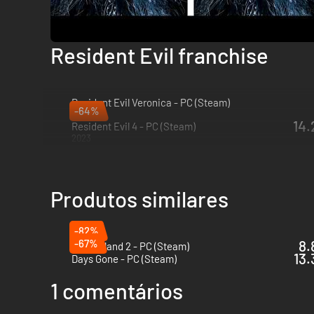
Resident Evil franchise
Resident Evil Veronica - PC (Steam)
-64%
2027
14.
Resident Evil 4 - PC (Steam)
2023
Produtos similares
-82%
-67%
8.
Dead Island 2 - PC (Steam)
13.
Days Gone - PC (Steam)
1 comentários