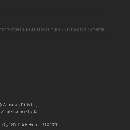
than Winters e a sua esposa Mia a viverem pacificamente
rrorizantes e lutas bem de perto, numa perspetiva na
esident Evil Village aparenta ter motivações sinistras. Uma
enquanto ele tenta compreender o novo pesadelo em que se
)/Windows 11 (64 bit)
／ Intel Core i7 8700
00 ／ NVIDIA GeForce GTX 1070