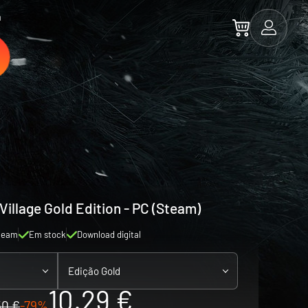
a
 Village Gold Edition - PC (Steam)
team
Em stock
Download digital
Edição Gold
10.29 €
50 €
-79%