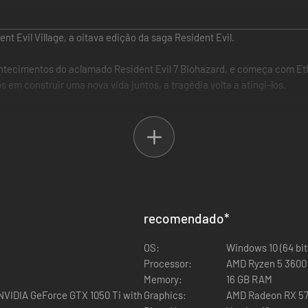
t Evil Village, a oitava edição da saga Resident Evil.
contecimentos do aclamado Resident Evil 7 Biohazard, e começa com E
em construir uma nova vida juntos, a tragédia volta a atingi-los.
papel de Ethan Winters, com quem vão viver todas as perseguições ate
sido um habitual herói da série Resident Evil, mas a sua aparição em R
 vila caçam incansavelmente Ethan, dificultando os seus movimentos 
recomendado
*
OS:
Windows 10 (64 bit
Processor:
AMD Ryzen 5 3600 
Memory:
16 GB RAM
VIDIA GeForce GTX 1050 Ti with
Graphics:
AMD Radeon RX 57