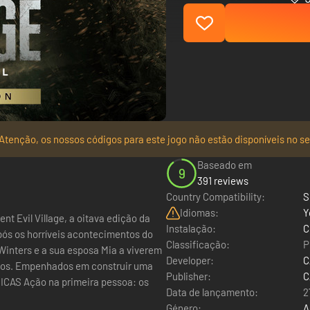
Atenção, os nossos códigos para este jogo não estão disponíveis no se
Baseado em
9
391 reviews
Country Compatibility:
S
Idiomas:
Y
t Evil Village, a oitava edição da
Instalação:
C
Classificação:
P
inters e a sua esposa Mia a viverem
Developer:
C
ados. Empenhados em construir uma
Publisher:
C
Data de lançamento:
2
Género:
A