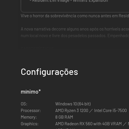
- Resident Evil Village - Winters’ Expansion
Vive o horror da sobrevivência como nunca antes em Residen
A nova narrativa decorre alguns anos após os horríveis a
num local novo e livre dos pesadelos passados. Empenhados 
CARATERÍSTICAS
Ação na primeira pessoa:
os jogadores vão assumir o 
primeira pessoa.
Configurações
Faces familiares e novos inimigos:
Chris Redfield tem 
série de novos adversários que habitam a enigmática
encontra.
mínimo
*
OS:
Windows 10 (64 bit)
Processor:
AMD Ryzen 3 1200 ／ Intel Core i5-7500
Memory:
8 GB RAM
Graphics:
AMD Radeon RX 560 with 4GB VRAM ／ N