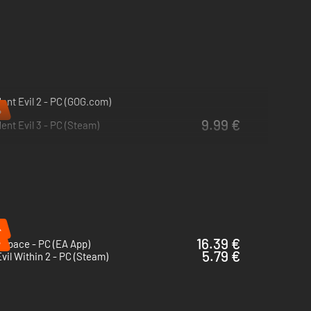
ent Evil 2 - PC (GOG.com)
%
9.99 €
ent Evil 3 - PC (Steam)
%
%
16.39 €
 Space - PC (EA App)
5.79 €
vil Within 2 - PC (Steam)