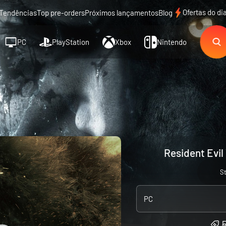
Ofertas do di
Tendências
Top pre-orders
Próximos lançamentos
Blog
PC
PlayStation
Xbox
Nintendo
Resident Evil
S
PC