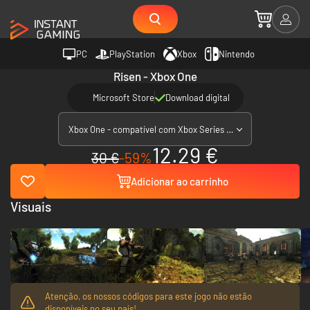
PC
PlayStation
Xbox
Nintendo
Risen - Xbox One
Microsoft Store
Download digital
Xbox One - compatível com Xbox Series X|S
12.29 €
30 €
-59%
Adicionar ao carrinho
Visuais
Atenção, os nossos códigos para este jogo não estão
disponíveis no seu país!