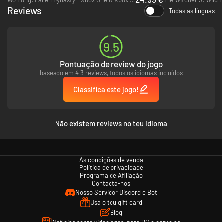
Por milagre, tu sobrevives ao naufrágio e ficas preso na ilha volcânica
Reviews
sozinho. Encontras-te no meio de rebelião, tirania e rituais místicos.
Todas as línguas
Cabe-te a ti decidir para que lado o pêndulo do destino vai oscilar.
9.5
Pontuação de review do jogo
baseado em 4 3 reviews, todos os idiomas incluídos
Classifica este jogo!
Não existem reviews no teu idioma
As condições de venda
Política de privacidade
Programa de Afiliação
Contacta-nos
Nosso Servidor Discord e Bot
Usa o teu gift card
Blog
Notícias sobre videojogos, para PC e consolas