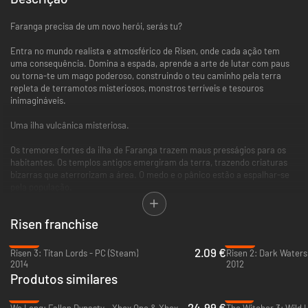
Faranga precisa de um novo herói, serás tu?
Entra no mundo realista e atmosférico de Risen, onde cada ação tem
uma consequência. Domina a espada, aprende a arte de lutar com paus
ou torna-te um mago poderoso, construindo o teu caminho pela terra
repleta de terramotos misteriosos, monstros terríveis e tesouros
inimagináveis.
Uma ilha vulcânica misteriosa.
Os tremores fortes da ilha de Faranga trazem maus presságios para os
habitantes. Os templos antigos emergiram da terra, trazendo criaturas
bizarras que aterrorizam a área. O medo e o pânico estão a espalhar-se
pela população.
O fim de toda a esperança?
Risen franchise
Um grupo poderoso chamado "Os Inquisidores" decidiram trazer o fim a
-86%
-83%
estes eventos. Enviam uma expedição para Faranga, mas uma
2.09 €
Risen 3: Titan Lords - PC (Steam)
Risen 2: Dark Waters
tempestade feroz apodera-se do navio e destrói-o no mar.
2014
2012
Produtos similares
Virá um herói.
-50%
-74%
24.99 €
Wo Long: Fallen Dynasty - Xbox One & Xbox Series X|S