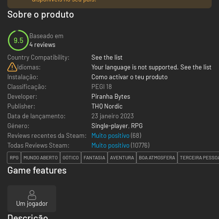
Sobre o produto
Baseado em
9.5
4 reviews
Country Compatibility:
See the list
Idiomas:
Your language is not supported. See the list
Instalação:
Como activar o teu produto
Classificação:
PEGI 18
Developer:
Piranha Bytes
Publisher:
THQ Nordic
Data de lançamento:
23 janeiro 2023
Género:
Single-player
,
RPG
Reviews recentes da Steam:
Muito positivo
(68)
Todas Reviews Steam:
Muito positivo
(
10776
)
RPG
MUNDO ABERTO
GÓTICO
FANTASIA
AVENTURA
BOA ATMOSFERA
TERCEIRA PESSO
Game features
Um jogador
Descrição