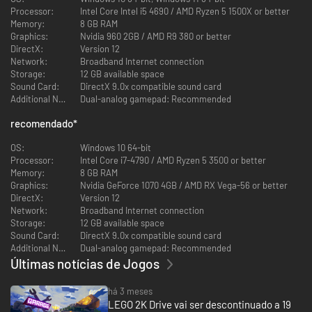
corridas emocionantes! Assume o emocionante modo História, entra
Processor:
Intel️ Core️ Intel i5 4690 / AMD Ryzen 5 1500X or better
numa única corrida ou torneios Cup Series, e dá o tudo por tudo em
Memory:
8 GB RAM
minijogos alucinantes. Domina a arte do drifting, boosts, e usa power-ups
Graphics:
Nvidia 960 2GB / AMD R9 380 or better
para derrotar adversários!
DirectX:
Version 12
Network:
Broadband Internet connection
COMPETE PELO SKY TROPHY
Storage:
12 GB available space
Sound Card:
DirectX 9.0x compatible sound card
O modo História segue a tua jornada de corredor novato a campeão
Additional Notes:
Dual-analog gamepad: Recommended
enquanto competes contra uma série de rivais carismáticos. A cada
vitória, vais subir nos rankings para enfrentar o famigerado Shadow Z.
recomendado
*
EXPLORAÇÃO EM MUNDO ABERTO
OS:
Windows 10 64-bit
Processor:
Intel️ Core️ i7-4790 / AMD Ryzen 5 3500 or better
O vasto e vibrante mundo da Bricklandia é teu para explorares como
Memory:
8 GB RAM
quiseres, cheio de personagens coloridos e de missões excêntricas.
Graphics:
Nvidia GeForce 1070 4GB / AMD RX Vega-56 or better
Percorre a todo o gás os campos exuberantes no passeio de Turbo Acres,
DirectX:
Version 12
entra nos desertos do Big Butte County, navega pelos pitorescos cursos
Network:
Broadband Internet connection
de água do Prospecto Valley e muito mais.
Storage:
12 GB available space
Sound Card:
DirectX 9.0x compatible sound card
DÁ ASAS À TUA CRIATIVIDADE
Additional Notes:
Dual-analog gamepad: Recommended
Últimas notícias de Jogos
Constrói veículos na Garagem, é tão fácil como juntar peças. Constrói
novos carros e barcos de raiz, modifica qualquer veículo da tua coleção
ou descontrai com construções orientadas, e depois faz um test drive
há 3 meses
das tuas criações!
LEGO 2K Drive vai ser descontinuado a 19