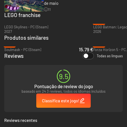
de maio
JOGUEM JUNTOS EM CASA E ONLINE
11
LEGO franchise
Passeia pela Bricklandia em ecrã dividido no modo local ou junta-te aos
teus colegas de condução online!
-39%
LEGO Skylines - PC (Steam)
2027
2026
Produtos similares
-47%
-62%
15.79 €
Soulmask - PC (Steam)
Reviews
Todas as línguas
9.5
Pontuação de review do jogo
baseado em 24 3 reviews, todos os idiomas incluídos
Classifica este jogo!
Reviews recentes