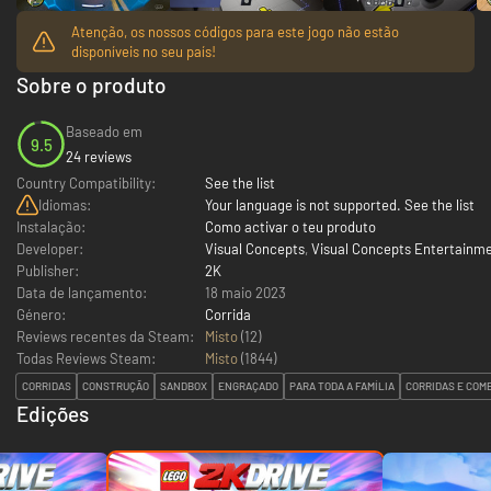
Atenção, os nossos códigos para este jogo não estão
disponíveis no seu país!
Sobre o produto
Baseado em
9.5
24 reviews
Country Compatibility:
See the list
Idiomas:
Your language is not supported. See the list
Instalação:
Como activar o teu produto
Developer:
Visual Concepts
,
Visual Concepts Entertainm
Publisher:
2K
Data de lançamento:
18 maio 2023
Género:
Corrida
Reviews recentes da Steam:
Misto
(12)
Todas Reviews Steam:
Misto
(
1844
)
CORRIDAS
CONSTRUÇÃO
SANDBOX
ENGRAÇADO
PARA TODA A FAMÍLIA
CORRIDAS E COM
Edições