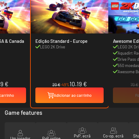
Standard - USA & Canada
Edição Standard - Europe
Awesome Edi
LEGO 2K Drive
LEGO 2K Dri
Aquadirt Ra
Drive Pass d
550 moedas
Awesome B
49 €
10.19 €
20 €
-49%
70 €
carrinho
Adicionar ao carrinho
Fo
Game features
PvP, ecrã
Co-op, ecrã
Sha
Um jogador
PvP online