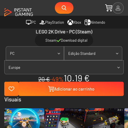
PC
PlayStation
Xbox
Nintendo
LEGO 2K Drive - PC (Steam)
Steam
Download digital
PC
Edição Standard
Europe
10.19 €
20 €
-49%
Adicionar ao carrinho
Visuais