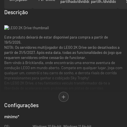
partilhado/dividido
partilh./dividido
Descrição
Este produto deixará de estar disponível para compra a partir de
19/5/2026.
NOTA: Os servidores multijogador do LEGO 2K Drive serão desativados a
partir de 31/5/2027. Após esta data, todas as funcionalidades do jogo que
requerem servidores online cessarão de funcionar.
Bem-vindo à Bricklandia, onde encontrarás uma enorme aventura de
condução LEGO em mundo aberto. Compete em qualquer lugar, joga com
qualquer um, constrói o teu carro de sonho, e derrota rivais de corrida
impressionantes para ganhar o cobiçado Sky Trophy!
Em LEGO 2K Drive, o teu fantástico veículo transformador dá-te a
liberdade de acelerares sem problemas em pistas de corridas
emocionantes, estradas todo-o-terreno e cursos de água. Explora o
vasto mundo da Bricklandia, exibe as tuas capacidades de condução e
constrói veículos peça a peça!
Configurações
A DERRADEIRA EXPERIÊNCIA DE CONDUÇÃO LEGO
mínimo
*
Entra no carro e prepara-te para muita exploração em mundo aberto e
OS:
Windows 10 64-bit, Windows 11 64-bit