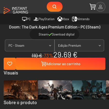
PC
PlayStation
Xbox
Nintendo
Doom: The Dark Ages Premium Edition - PC (Steam)
Steam
Download digital
PC - Steam
Edição Premium
29.69 €
110 €
-73%
Adicionar ao carrinho
Visuais
Sobre o produto