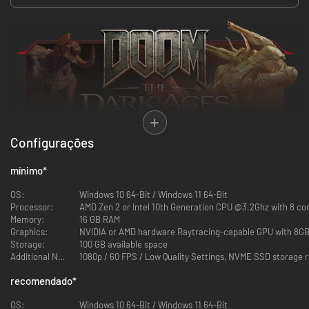
Configurações
mínimo
*
OS:
Windows 10 64-Bit / Windows 11 64-Bit
Processor:
AMD Zen 2 or Intel 10th Generation CPU @3.2Ghz with 8 core
Memory:
16 GB RAM
Graphics:
Storage:
100 GB available space
Additional Notes:
1080p / 60 FPS / Low Quality Settings, NVME SSD storage 
recomendado
*
TORNA-TE O SLAYER NUMA GUERRA MEDIEVAL CONTRA O INFERNO
OS:
Windows 10 64-Bit / Windows 11 64-Bit