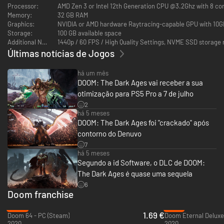
DOOM: The Dark Ages é a prequela dos aclamados DOOM (2016) e DOOM
Processor:
AMD Zen 3 or Intel 12th Generation CPU @3.2Ghz with 8 core
Eternal, que conta uma história épica e cinematográfica digna da lenda
Memory:
32 GB RAM
do DOOM Slayer. Neste terceiro título da série moderna do DOOM, os
Graphics:
NVIDIA or AMD hardware Raytracing-capable GPU with 10GB
jogadores calçarão as botas ensanguentadas do DOOM Slayer, numa
Storage:
100 GB available space
guerra medieval sinistra, sombria e inédita contra o Inferno.
Additional Notes:
1440p / 60 FPS / High Quality Settings, NVME SSD storage 
DOOM: The Dark Ages é uma experiência de fantasia sombria em
Últimas notícias de Jogos
ambiente de ficção científica para um só jogador que oferece os
combates intensos e os gráficos deslumbrantes da incomparável
há um mês
franquia DOOM, equipada com o mais recente motor idTech.
DOOM: The Dark Ages vai receber a sua
otimização para PS5 Pro a 7 de julho
2
há 5 meses
DOOM: The Dark Ages foi "crackado" após
contorno do Denuvo
7
há 5 meses
Segundo a id Software, o DLC de DOOM:
The Dark Ages é quase uma sequela
6
Doom franchise
-66%
-72%
1.69 €
Doom 64 - PC (Steam)
Doom Eternal Deluxe 
REINA NO INFERNO
2020
2020