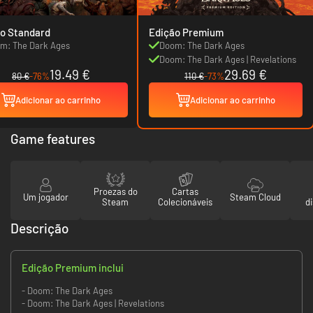
o Standard
Edição Premium
m: The Dark Ages
Doom: The Dark Ages
Doom: The Dark Ages | Revelations
19.49 €
29.69 €
80 €
-76%
110 €
-73%
Adicionar ao carrinho
Adicionar ao carrinho
Game features
Proezas do
Cartas
Um jogador
Steam Cloud
Steam
Colecionáveis
d
Descrição
Edição Premium inclui
- Doom: The Dark Ages
- Doom: The Dark Ages | Revelations