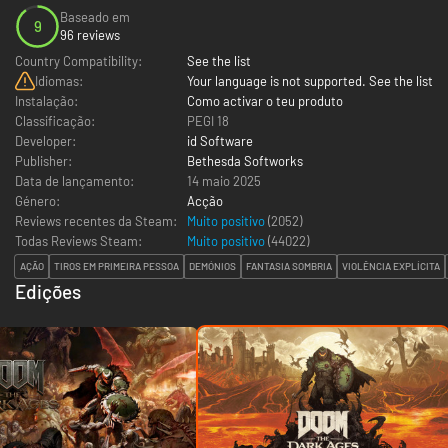
Baseado em
9
96 reviews
Country Compatibility:
See the list
Idiomas:
Your language is not supported. See the list
Instalação:
Como activar o teu produto
Classificação:
PEGI 18
Developer:
id Software
Publisher:
Bethesda Softworks
Data de lançamento:
14 maio 2025
Género:
Acção
Reviews recentes da Steam:
Muito positivo
(2052)
Todas Reviews Steam:
Muito positivo
(
44022
)
AÇÃO
TIROS EM PRIMEIRA PESSOA
DEMÓNIOS
FANTASIA SOMBRIA
VIOLÊNCIA EXPLÍCITA
Edições