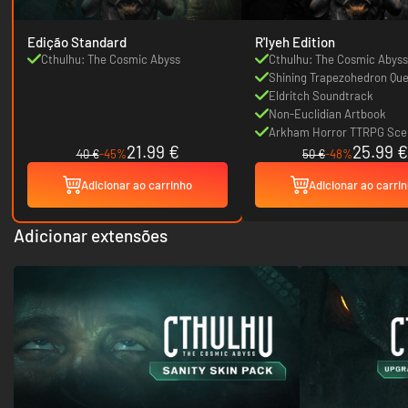
Edição Standard
R'lyeh Edition
Cthulhu: The Cosmic Abyss
Cthulhu: The Cosmic Abyss
Shining Trapezohedron Que
Eldritch Soundtrack
Non-Euclidian Artbook
Arkham Horror TTRPG Sce
21.99 €
25.99 €
40 €
-45%
50 €
-48%
Adicionar ao carrinho
Adicionar ao carri
Adicionar extensões