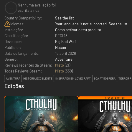
Nenhuma avaliação foi
--
escrita ainda
Country Compatibility:
See the list
Idiomas:
Your language is not supported. See the list
Instalação:
Como activar o teu produto
Classificação:
PEGI 18
Developer:
Big Bad Wolf
Publisher:
Nacon
Data de lançamento:
15 abril 2026
Género:
Adventure
Reviews recentes da Steam:
Misto
(21)
Todas Reviews Steam:
Misto
(
339
)
AVENTURA
HISTÓRIA EXCELENTE
INSPIRADO EM LOVECRAFT
BOA ATMOSFERA
TERROR P
Edições