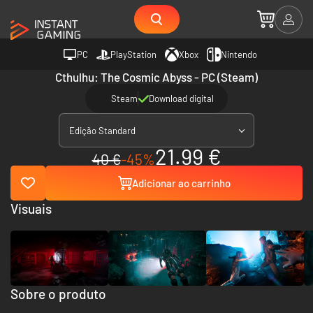
PC
PlayStation
Xbox
Nintendo
Cthulhu: The Cosmic Abyss - PC (Steam)
Steam
Download digital
Edição Standard
21.99 €
40 €
-45%
Adicionar ao carrinho
Visuais
Sobre o produto