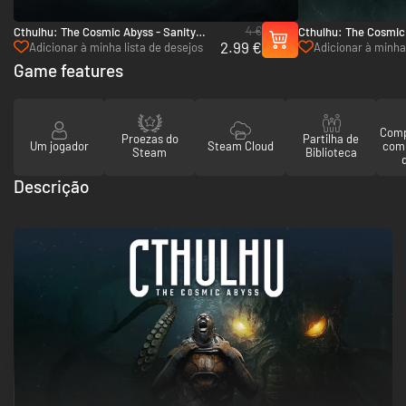
4 €
Cthulhu: The Cosmic Abyss - Sanity
Cthulhu: The Cosmic
2.99 €
Skin Pack - PC (Steam)
to R'lyeh Edition - P
Adicionar à minha lista de desejos
Adicionar à minha 
Game features
Comp
Proezas do
Partilha de
Um jogador
Steam Cloud
com
Steam
Biblioteca
Descrição