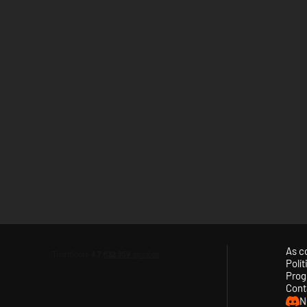
As c
Polí
Prog
Cont
N