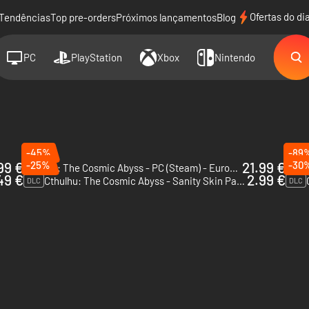
Ofertas do di
Tendências
Top pre-orders
Próximos lançamentos
Blog
PC
PlayStation
Xbox
Nintendo
-45%
-89
99 €
-25%
21.99 €
-30
Cthulhu: The Cosmic Abyss - PC (Steam) - Europe & US & Canada
The C
49 €
2.99 €
Cthulhu: The Cosmic Abyss - Sanity Skin Pack - PC (Steam) - Europe & US & Canada
DLC
DLC