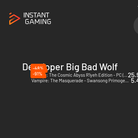
Developer Big Bad Wolf
-48%
-91%
25.
Cthulhu: The Cosmic Abyss R'lyeh Edition - PC (Steam) - Europe & US & Canada
5.
Vampire: The Masquerade - Swansong Primogen Edition - PC (Steam)