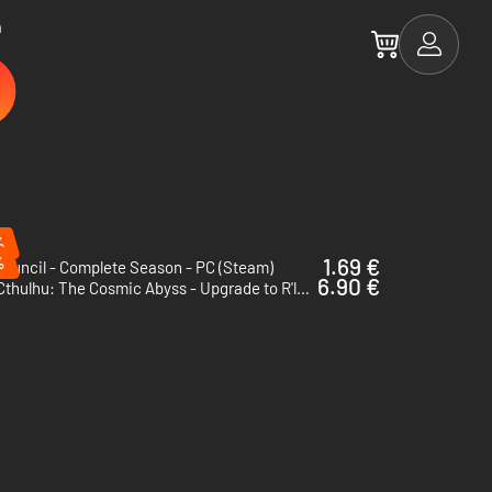
a
%
%
1.69 €
ouncil - Complete Season - PC (Steam)
6.90 €
Cthulhu: The Cosmic Abyss - Upgrade to R'lyeh Edition - PC (Steam) - Europe & US & Canada