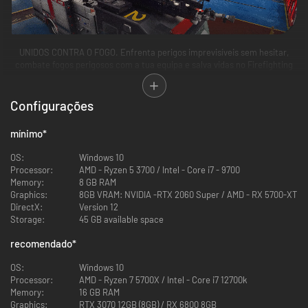
UNIDOS CONTRA O FOGO. Enfrenta perigos imprevisíveis sem hesitar,
combate fogos perigosos com a tua equipa e salva vidas no Firefighting
Simulator: Ignite. Calça as botas de um bombeiro dos EUA numa grande
cidade do Centro-Oeste americano, onde todas as missões vão levar as
tuas capacidades ao limite. Descobre as emoções do combate aos
Configurações
incêndios com uma qualidade visual surpreendente num modo
multijogador intuitivo e cooperativo com 3 amigos ou com a ajuda dos
mínimo
*
membros da tua equipa controlados por NPCs. Enfrenta chamas intensas
e dinâmicas com calor e fumo simulados em tempo real e com física e
OS:
Windows 10
sistemas gráficos topo de gama graças ao Unreal Engine 5, e envolve-te
Processor:
AMD - Ryzen 5 3700 / Intel - Core i7 - 9700
no combate a incêndios como nunca antes.
Memory:
8 GB RAM
Graphics:
8GB VRAM: NVIDIA -RTX 2060 Super / AMD - RX 5700-XT
DirectX:
Version 12
Storage:
45 GB available space
recomendado
*
OS:
Windows 10
Processor:
AMD - Ryzen 7 5700X / Intel - Core i7 12700k
Memory:
16 GB RAM
Graphics:
RTX 3070 12GB (8GB) / RX 6800 8GB