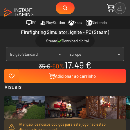
PC
PlayStation
Xbox
Nintendo
Firefighting Simulator: Ignite - PC (Steam)
Steam
Download digital
Edição Standard
Europe
17.49 €
35 €
-50%
Adicionar ao carrinho
Visuais
Atenção, os nossos códigos para este jogo não estão
disponíveis no seu país!