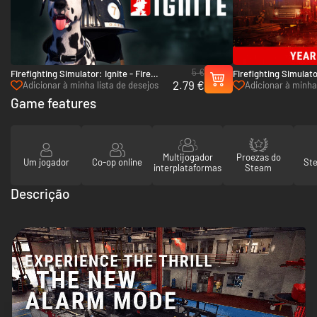
5 €
Firefighting Simulator: Ignite - Fire
Firefighting Simulator
2.79 €
Station Companion Pack - PC (Steam)
Season Pass - PC (S
Adicionar à minha lista de desejos
Adicionar à minha 
Game features
Multijogador
Proezas do
Um jogador
Co-op online
St
interplataformas
Steam
Descrição