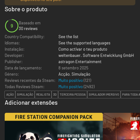
Sobre o produto
Baseado em
9
30 reviews
Country Compatibility:
See the list
Idiomas:
See the supported languages
Instalação:
Como activar o teu produto
Developer:
weltenbauer. Software Entwicklung GmbH
Publisher:
astragon Entertainment
Data de lançamento:
8 setembro 2025
Género:
Acção
,
Simulação
Reviews recentes da Steam:
Muito positivo
(121)
Todas Reviews Steam:
Muito positivo
(
2492
)
AÇÃO
SIMULAÇÃO
REALISTA
3D
TERCEIRA PESSOA
SIMULADOR IMERSIVO
PARA TODA A
Adicionar extensões