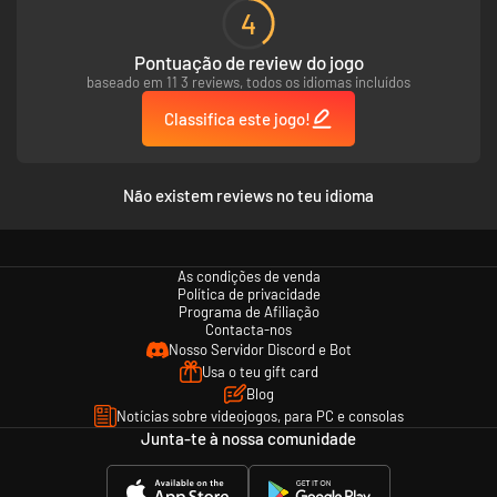
4
Pontuação de review do jogo
Das aldeias medievais aos castelos, e das belas encostas relvadas das
baseado em 11 3 reviews, todos os idiomas incluídos
montanhas dos Apeninos aos vestígios da Roma clássica, explora a
magnífica Itália do século XIV através dos olhos de uma cavaleira
Classifica este jogo!
errante. Procura nas imediações para localizares bugigangas e tesouros
para completar a tua coleção.
Não existem reviews no teu idioma
As condições de venda
Política de privacidade
Programa de Afiliação
Contacta-nos
Nosso Servidor Discord e Bot
Usa o teu gift card
Blog
“Bianca, és tudo o que me resta… Hei-de salvar-te. Prometo.”
Notícias sobre videojogos, para PC e consolas
Junta-te à nossa comunidade