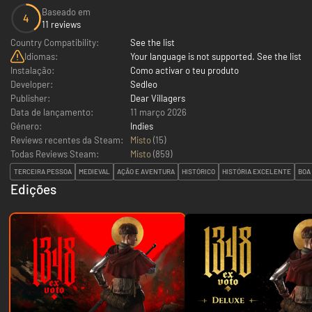
Baseado em
4
11 reviews
Country Compatibility:
See the list
Idiomas:
Your language is not supported. See the list
Instalação:
Como activar o teu produto
Developer:
Sedleo
Publisher:
Dear Villagers
Data de lançamento:
11 março 2026
Género:
Indies
Reviews recentes da Steam:
Misto
(15)
Todas Reviews Steam:
Misto
(
859
)
TERCEIRA PESSOA
MEDIEVAL
AÇÃO E AVENTURA
HISTÓRICO
HISTÓRIA EXCELENTE
BOA
Edições