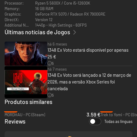
Processor:
Ryzen 5 5600X / Core i5-12600K
Memory:
16 GB RAM
Graphics:
GeForce RTX 5070 / Radeon RX 7900GRE
DirectX:
Version 12
Additional Notes:
1440p - High Settings - 60FPS
Últimas notícias de Jogos
Vivencia uma emocionante luta de espadas num combate
há 6 meses
cinematográfico inspirado nas Artes Marciais Históricas Europeias e
1348 Ex Voto estará disponível por apenas
animado com a ajuda de atores treinados em Captura de Desempenho.
25 €
Utiliza os conhecimentos marciais de Aeta para surpreender e derrotar
os teus inimigos, escolhendo estrategicamente entre 2 posições de
5
combate diferentes, com 1 e 2 mãos. Encontra livros de habilidades ao
há 7 meses
longo da tua aventura para desbloquear novas combinações e
1348 Ex Voto será lançado a 12 de março de
personalizar a esgrima de Aeta com diferentes peças de armamento.
2026, mas a versão Xbox Series foi
cancelada
Uma Itália devastada, mas magnífica
5
Produtos similares
-88%
-91%
3.59 €
MORDHAU - PC (Steam)
Trek to Yomi - PC (S
Reviews
Todas as línguas