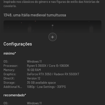
inspirado nos clássicos do género e nas figuras de estilo das histórias de
cavalaria.
1348, uma Itália medieval tumultuosa
Configurações
mínimo
*
OS:
Windows 11
Processor:
Ryzen 5 3600X / Core i5-10600K
Descobre uma Itália inspirada no século XIV, berço de conflitos políticos e
Memory:
16 GB RAM
êxodos rurais. Banditismo, mercenários e fanáticos religiosos andam à
Graphics:
GeForce RTX 3050 / Radeon RX 5500XT
solta, enquanto a peste prolifera no campo e nas cidades.
DirectX:
Version 12
Storage:
35 GB available space
Inspirado nas Artes Marciais Históricas Europeias
Additional Notes:
1080p - Low Settings - 30FPS
recomendado
*
OS:
Windows 11