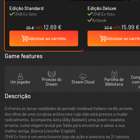
Edição Standard
Edição Deluxe
1348 Ex Voto
1348 Ex Voto
Artbook
12.69 €
15.99 €
25 €
-49%
30 €
-47%
Adicionar ao carrinho
Adicionar ao carri
Game features
Comp
Proezas do
Partilha de
Um jogador
Steam Cloud
com
Steam
Biblioteca
Descrição
Enfrenta as duras realidades do período medieval italiano tardio através
dos olhos de uma corajosa aristocrata cuja vida está prestes a mudar
radicalmente. Acompanha Aeta (Alby Baldwin), uma jovem cavaleira
errante, numa viagem brutal por Itália para encontrar e salvar a sua
melhor amiga, Bianca (Jennifer English).
1348 Ex Voto é um emocionante jogo de ação e aventura na 3.ª pessoa,