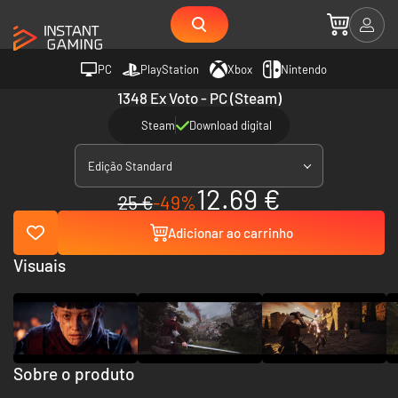
PC
PlayStation
Xbox
Nintendo
1348 Ex Voto - PC (Steam)
Steam
Download digital
Edição Standard
12.69 €
25 €
-49%
Adicionar ao carrinho
Visuais
Sobre o produto