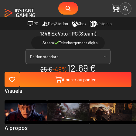
PC
PlayStation
Xbox
Nintendo
1348 Ex Voto - PC (Steam)
Steam
Téléchargement digital
Edition standard
12.69 €
25 €
-49%
Ajouter au panier
Visuels
À propos