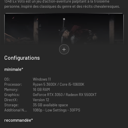
1348 Ex Voto est un jeu d’action-aventure palpitant à la troisième
personne, inspiré des classiques du genre et des récits chevaleresques.
Configurations
minimale
*
Découvrez une Italie du XIVe siècle inspirée de l’Histoire, berceau de
conflits politiques et d’exodes ruraux. Brigandage, mercenaires et
OS:
Windows 11
fanatiques religieux sévissent, tandis que la peste se propage dans les
Processor:
Ryzen 5 3600X / Core i5-10600K
campagnes et les villes.
Memory:
16 GB RAM
Graphics:
GeForce RTX 3050 / Radeon RX 5500XT
DirectX:
Version 12
Storage:
35 GB available space
Additional Notes:
1080p - Low Settings - 30FPS
recommandée
*