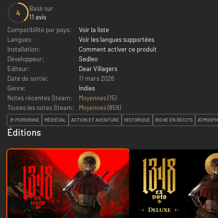
Basé sur
4
11 avis
Compatibilité par pays:
Voir la liste
Langues:
Voir les langues supportées
Installation:
Comment activer ce produit
Développeur:
Sedleo
Editeur:
Dear Villagers
Date de sortie:
11 mars 2026
Genre:
Indies
Notes récentes Steam:
Moyennes
(15)
Toutes les notes Steam:
Moyennes
(
859
)
3ᵉ PERSONNE
MÉDIÉVAL
ACTION ET AVENTURE
HISTORIQUE
RICHE EN RÉCITS
ATMOSPH
Éditions