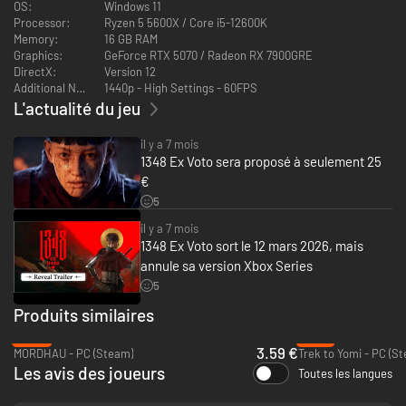
OS:
Windows 11
Processor:
Ryzen 5 5600X / Core i5-12600K
Memory:
16 GB RAM
Graphics:
GeForce RTX 5070 / Radeon RX 7900GRE
DirectX:
Version 12
Vivez des combats à l’épée palpitants dans des affrontements
Additional Notes:
1440p - High Settings - 60FPS
cinématiques, inspiré des Arts Martiaux Historiques Européens, et animés
L'actualité du jeu
grâce à des acteurs spécialisés en capture de performance.
Utilisez les connaissances martiales d’Aeta pour surprendre et vaincre
il y a 7 mois
vos ennemis en choisissant stratégiquement entre deux postures de
1348 Ex Voto sera proposé à seulement 25
combat : à une ou deux mains. Trouvez des livres de compétences tout au
€
long de votre aventure pour débloquer de nouveaux combos et
personnaliser le maniement de l’épée d’Aeta avec différentes pièces
5
d’armes.
il y a 7 mois
1348 Ex Voto sort le 12 mars 2026, mais
annule sa version Xbox Series
5
Produits similaires
-88%
-91%
3.59 €
MORDHAU - PC (Steam)
Trek to Yomi - PC (S
Les avis des joueurs
Toutes les langues