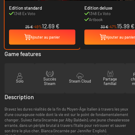
Edition standard
Edition deluxe
1348 Ex Voto
1348 Ex Voto
Artbook
12.69 €
15.99 €
25 €
-49%
30 €
-47%
Ajouter au panier
Ajouter au panie
Game features
P
Succès
Partage
ch
Solo
Steam Cloud
Steam
familial
m
Description
Bravez les dures réalités de la fin du Moyen-Âge italien à travers les yeux
d’une courageuse noble dont la vie est sur le point de fondamentalement
changer. Suivez Aeta (incarnée par Alby Baldwin), une jeune chevaleresse
errante, dans un périple brutal à travers l’Italie pour retrouver et sauver
son être le plus cher, Bianca (incarnée par Jennifer English).