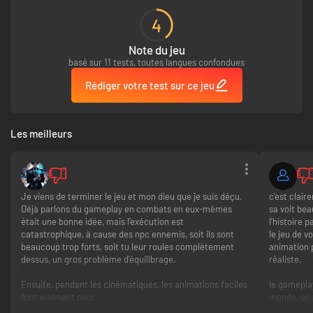
Des villages médiévaux aux châteaux, des superbes montagnes
4
verdoyantes des Apennins aux vestiges de la Rome antique, explorez une
magnifique Italie du XIVe siècle à travers les yeux d’une chevaleresse
Note du jeu
errante. Fouillez les environs pour dénicher des bibelots et des trésors
basé sur 11 tests, toutes langues confondues
afin de compléter votre collection.
Rédiger votre test sur ce jeu
Les meilleurs
Je viens de terminer le jeu et mon dieu que je suis déçu.
c'est clai
Déjà parlons du gameplay en combats en eux-mêmes
sa voit bea
« Bianca, tu es tout ce qui me reste… Je te sauverai. Ça, je le jure. »
était une bonne idée, mais l'exécution est
l'histoire 
catastrophique, à cause des npc ennemis, soit ils sont
le jeu de v
beaucoup trop forts, soit tu leur roules complètement
animation p
dessus, un gros problème d'équilibrage.
réaliste.
Ensuite, pendant les cinématiques, les animations faciles
le gameplay
font vraiment peur.
monde, un 
quasi imblo