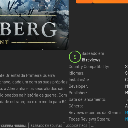
Baseado em
9
18 reviews
Country Compatibility:
S
Idiomas:
S
e Oriental da Primeira Guerra
Instalação:
C
s chave, cada um com as suas próprias
Developer:
M
o, a Alemanha e os seus aliados são
Publisher:
M
cionados na história da guerra. Com
Data de lançamento:
1
erdade estratégica e um modo para 64
Género:
A
Reviews recentes da Steam:
M
Todas Reviews Steam:
M
.ª GUERRA MUNDIAL
BASEADO EM EQUIPAS
JOGO DE TIROS
...