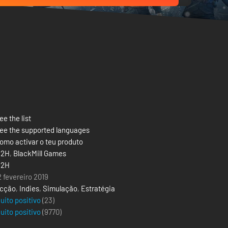
ee the list
ee the supported languages
omo activar o teu produto
2H
,
BlackMill Games
2H
2 fevereiro 2019
cção
,
Indies
,
Simulação
,
Estratégia
uito positivo
(23)
uito positivo
(
9770
)