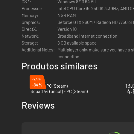
OS *:
Windows 8/10 64 Bit
Processor:
Intel CPU Core i5-2500K 3.3GHz, AMD C
Este jogo histórico decorre nos lagos, florestas, montanha
Memory:
4 GB RAM
história da humanidade. Este jogo permite dominar uma vas
Graphics:
Geforce GTX 960M / Radeon HD 7750 or 
romeno, ou em alternativa em nome dos Impérios Centrais, 
DirectX:
Version 10
Network:
Broadband Internet connection
Storage:
8 GB available space
Additional Notes:
Multiplayer only, make sure you have a s
connection.
Produtos similares
-73%
-84%
13.
Squad - PC (Steam)
4.
Squad 44 (uncut) - PC (Steam)
Reviews
Tannenberg oferece vários modos de jogo, incluindo o fan
combater em mapas enormes, onde os objetivos e as linhas 
sobrevive a batalhas mortíferas. Aprecia todos os detalhe
em campos de batalha verdadeiros.