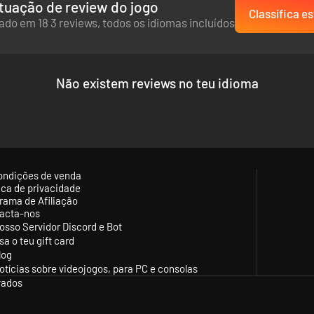
tuação de review do jogo
Classifica es
do em 18 3 reviews, todos os idiomas incluídos
Não existem reviews no teu idioma
ondições de venda
tica de privacidade
esde mapas a armamento, sem esquecer os uniformes
rama de Afiliação
tos russo, romano, austro-húngaro, alemão ou búlgaro
acta-nos
osso Servidor Discord e Bot
rsas condições atmosféricas desde neve ao sol do verão
sa o teu gift card
chave em batalhas com grande mobilidade
log
es para que haja sempre batalhas épicas à tua espera
otícias sobre videojogos, para PC e consolas
vados
tal