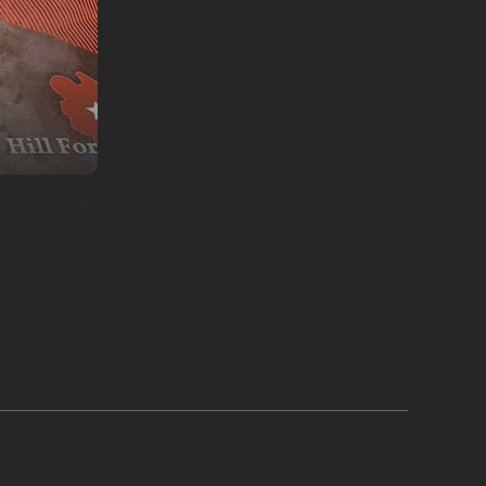
gência artificial, poderás participar em batalhas épicas
rie da Primeira Guerra Mundial.