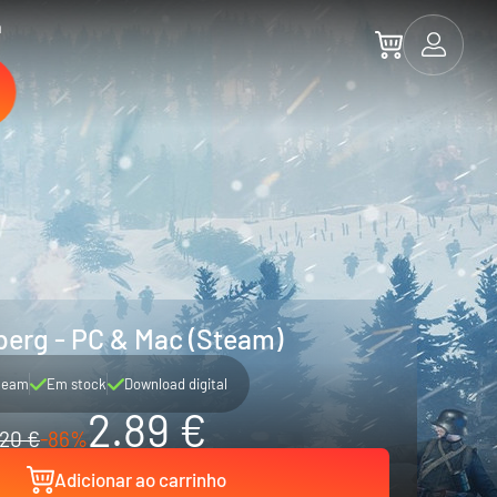
a
erg - PC & Mac (Steam)
team
Em stock
Download digital
2.89 €
20 €
-86%
Adicionar ao carrinho