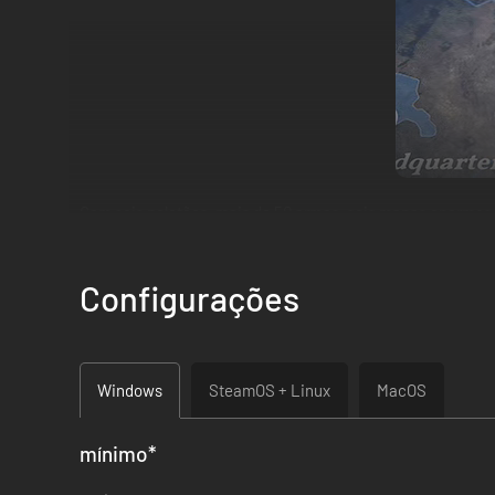
Com seis pelotões, mais de 50 armas, seis mapas enormes, 
sempre que quiseres! Todos os pormenores foram criados c
Configurações
Windows
SteamOS + Linux
MacOS
mínimo
*