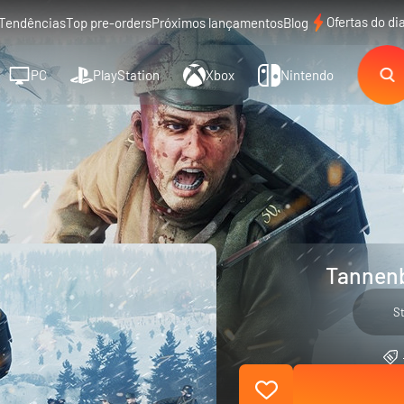
Ofertas do di
Tendências
Top pre-orders
Próximos lançamentos
Blog
PC
PlayStation
Xbox
Nintendo
Tannenb
S