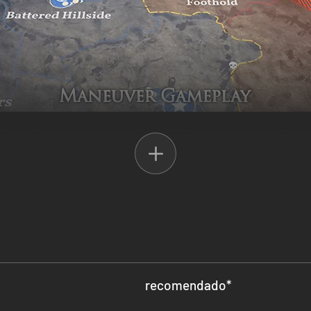
liberdade estratégica e um modo para 64 jogadores com apoio de inteli
om atenção ao mais ínfimo pormenor em Verdun, o primeiro jogo da sé
recomendado
*